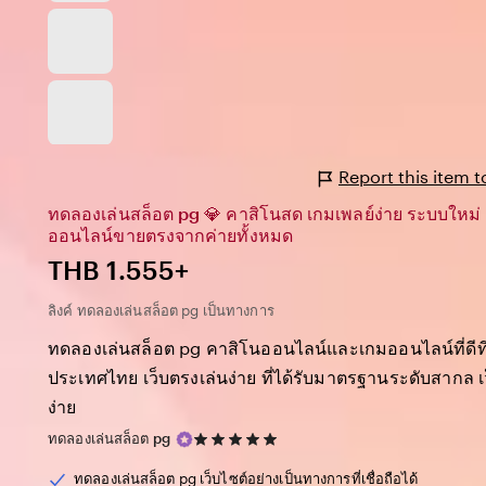
Report this item 
ทดลองเล่นสล็อต pg 💎 คาสิโนสด เกมเพลย์ง่าย ระบบใหม่ 
ออนไลน์ขายตรงจากค่ายทั้งหมด
Price:
THB 1.555+
ลิงค์ ทดลองเล่นสล็อต pg เป็นทางการ
ทดลองเล่นสล็อต pg คาสิโนออนไลน์และเกมออนไลน์ที่ดีที่
ประเทศไทย เว็บตรงเล่นง่าย ที่ได้รับมาตรฐานระดับสากล 
ง่าย
5
ทดลองเล่นสล็อต pg
out
of
ทดลองเล่นสล็อต pg เว็บไซต์อย่างเป็นทางการที่เชื่อถือได้