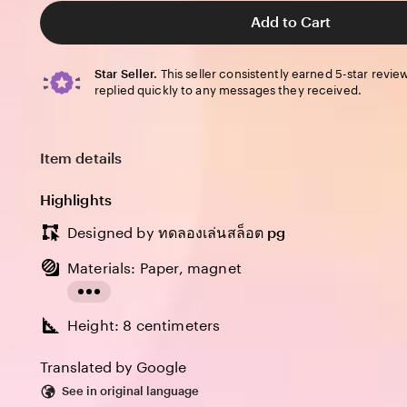
stars
Add to Cart
Star Seller.
This seller consistently earned 5-star revie
replied quickly to any messages they received.
Item details
Highlights
Designed by
ทดลองเล่นสล็อต pg
Materials: Paper, magnet
Read
Height: 8 centimeters
the
full
Translated by Google
description
See in original language