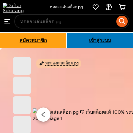
ทดลอง
ทดลองเล่นสล็อต pg
Skip
เล่น
to
Search
Browse
สล็อต
ontent
for
pg
items
or
สมัครสมาชิก
เข้าสู่ระบบ
shops
ทดลองเล่นสล็อต pg