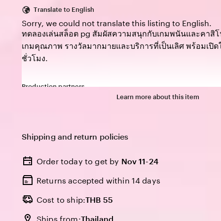
Translate to English
Sorry, we could not translate this listing to English.
ทดลองเล่นสล็อต pg สัมผัสความสนุกกับเกมพนันและคาสิโนอ
เกมคุณภาพ รางวัลมากมายและบริการที่เป็นเลิศ พร้อมเปิด
ชั่วโมง.
Production partners
Learn more about this item
ทดลองเล่นสล็อต pg makes this item with help from
Paperworks, The Netherlands
View all
Shipping and return policies
Order today to get by
Nov 11-24
Returns accepted
within 14 days
Cost to ship:
THB
55
Ships from:
Thailand