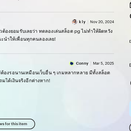
k ly
Nov 20, 2024
วต้องยอมรับเลยว่า ทดลองเล่นสล็อต pg ไม่ทำให้ผิดหวัง
นะนำให้เพื่อนทุกคนลองเลย!
D
Conny
Mar 5, 2025
่ต้องรอนานเหมือนเว็บอื่น ๆ เกมหลากหลาย มีทั้งสล็อต
มได้เงินจริงอีกต่างหาก!
ws for this item