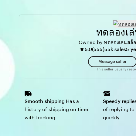
n
h
a
e
g
e
u
w
r
w
r
b
e
a
y
ทดลองเล่
v
M
k
i
Owned by ทดลองเล่นสล็
a
l
e
5.0
(555)
55k sales
5 ye
r
y
w
i
Message seller
b
a
This seller usually res
y
G
C
r
o
i
n
Smooth shipping
Has a
Speedy replie
l
n
history of shipping on time
of replying t
l
y
with tracking.
quickly.
o