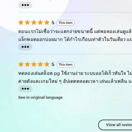
n
L
g
i
5
r
5
This item
s
out
e
ตอนแรกไม่เชื่อว่าจะแตกง่ายขนาดนี้ แต่พอลองเล่นดูแล้
of
t
5
v
แจ็กพอตออกบ่อยมาก ได้กำไรเกือบเท่าตัวในวันเดียว แ
i
stars
i
n
L
e
g
i
w
5
r
5
This item
s
out
b
e
ทดลองเล่นสล็อต pg ใช้งานง่าย ระบบออโต้เร็วทันใจ ไม
of
t
y
5
v
ค่ายดังและเกมใหม่ ๆ อัปเดตตลอดเวลา เล่นแล้วเพลิน แถ
i
stars
T
i
n
L
r
e
See in original language
g
i
a
w
r
s
c
b
e
t
y
y
v
i
View all revie
T
L
i