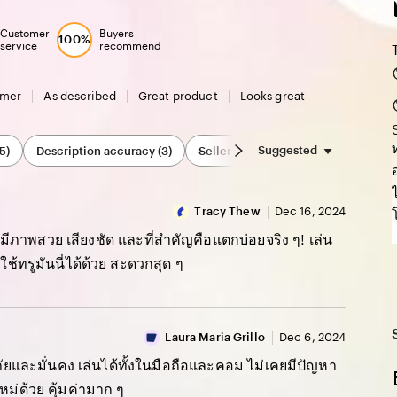
Customer
Buyers
100%
service
recommend
omer
As described
Great product
Looks great
Suggested
5)
Description accuracy (3)
Seller service (2)
Sizing & Fit (1)
Tracy Thew
Dec 16, 2024
ีภาพสวย เสียงชัด และที่สำคัญคือแตกบ่อยจริง ๆ! เล่น
้ทรูมันนี่ได้ด้วย สะดวกสุด ๆ
Laura Maria Grillo
Dec 6, 2024
ภัยและมั่นคง เล่นได้ทั้งในมือถือและคอม ไม่เคยมีปัญหา
ม่ด้วย คุ้มค่ามาก ๆ