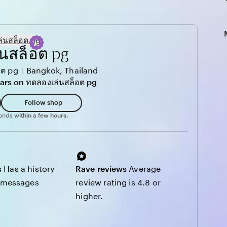
นสล็อต pg
อต pg
|
Bangkok, Thailand
ars on ทดลองเล่นสล็อต pg
Follow shop
ponds
within a few hours.
s
Has a history
Rave reviews
Average
o messages
review rating is 4.8 or
higher.