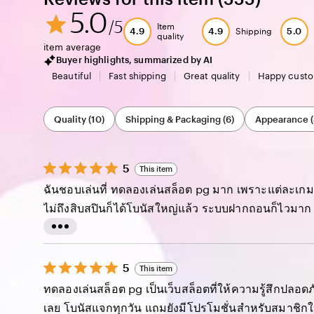
5.0
/5
Item
4.9
4.9
5.0
Shipping
quality
item average
Buyer highlights, summarized by AI
Beautiful
Fast shipping
Great quality
Happy cust
Filter
Quality (10)
Shipping & Packaging (6)
Appearance (
by
category
5
5
This item
out
ฉันชอบเล่นที่ ทดลองเล่นสล็อต pg มาก เพราะแต่ละเกมม
of
5
ไม่ถึงสิบสปินก็ได้โบนัสใหญ่แล้ว ระบบฝากถอนก็ไวมาก ใช
stars
L
i
5
5
This item
s
out
ทดลองเล่นสล็อต pg เป็นเว็บสล็อตที่ให้ความรู้สึกปลอด
of
t
5
เลย โบนัสแจกทุกวัน แถมยังมีโปรโมชั่นสำหรับสมาชิกให
i
stars