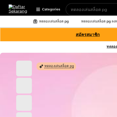
Skip
Search
ทดลอง
to
Categories
for
เล่น
Content
items
สล็อต
or
ทดลองเล่นสล็อต pg
ทดลองเล่นสล็อต pg ลงท
pg
shops
สมัครสมาชิก
ทดลอง
ทดลองเล่นสล็อต pg