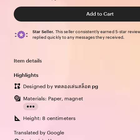
5
stars
Add to Cart
Star Seller.
This seller consistently earned 5-star revie
replied quickly to any messages they received.
Item details
Highlights
Designed by
ทดลองเล่นสล็อต pg
Materials: Paper, magnet
Read
Height: 8 centimeters
the
full
Translated by Google
description