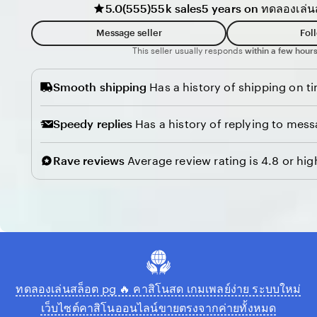
5.0
(555)
55k sales
5 years on ทดลองเล่น
r
i
i
e
Message seller
Fol
l
w
This seller usually responds
within a few hours
l
b
o
Smooth shipping
Has a history of shipping on t
y
C
Speedy replies
Has a history of replying to mess
o
n
Rave reviews
Average review rating is 4.8 or hig
n
y
ทดลองเล่นสล็อต pg 🔥 คาสิโนสด เกมเพลย์ง่าย ระบบใหม่
เว็บไซต์คาสิโนออนไลน์ขายตรงจากค่ายทั้งหมด