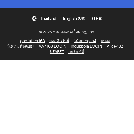
Thailand | English (US) | (THB)
© 2025 ทดลองเล่นสล็อต pg, Inc.
godfather168
บอลคืนวันนี้
โค้ดmegac4
ผบอล
วิเคราะห์ฟุตบอล
wyn168 LOGIN
indukbola LOGIN
Alice432
UFABET
ยอร์ค ซิตี้