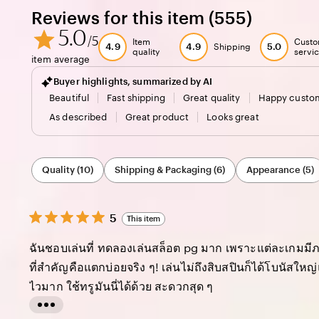
Reviews for this item (555)
5.0
/5
Item
Custo
4.9
4.9
5.0
Shipping
quality
servi
item average
Buyer highlights, summarized by AI
Beautiful
Fast shipping
Great quality
Happy custo
As described
Great product
Looks great
Filter
Quality (10)
Shipping & Packaging (6)
Appearance (5)
by
category
5
5
This item
out
of
ฉันชอบเล่นที่ ทดลองเล่นสล็อต pg มาก เพราะแต่ละเกมมี
5
stars
ที่สำคัญคือแตกบ่อยจริง ๆ! เล่นไม่ถึงสิบสปินก็ได้โบนัสให
ไวมาก ใช้ทรูมันนี่ได้ด้วย สะดวกสุด ๆ
L