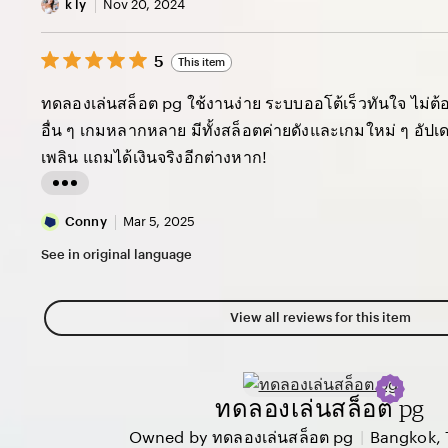
a
v
i
k ly
Nov 20, 2024
c
i
s
y
e
5
t
5
This item
out
T
w
i
of
ทดลองเล่นสล็อต pg ใช้งานง่าย ระบบออโต้เร็วทันใจ ไม่ต
5
h
b
n
stars
อื่น ๆ เกมหลากหลาย มีทั้งสล็อตค่ายดังและเกมใหม่ ๆ อัป
e
y
g
เพลิน แถมได้เงินจริงอีกต่างหาก!
w
L
r
a
e
L
u
v
i
Conny
Mar 5, 2025
r
i
s
See in original language
a
e
t
M
w
i
View all reviews for this item
a
b
n
r
y
g
i
k
r
ทดลองเล่นสล็อต pg
a
l
e
G
y
Owned by ทดลองเล่นสล็อต pg
|
Bangkok, 
v