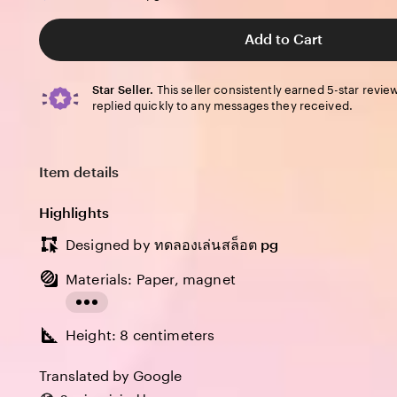
5
stars
Add to Cart
Star Seller.
This seller consistently earned 5-star revie
replied quickly to any messages they received.
Item details
Highlights
Designed by
ทดลองเล่นสล็อต pg
Materials: Paper, magnet
Read
Height: 8 centimeters
the
full
Translated by Google
description