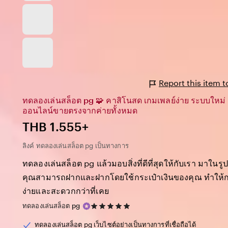
Report this item 
ทดลองเล่นสล็อต pg 🧩 คาสิโนสด เกมเพลย์ง่าย ระบบใหม่ 
ออนไลน์ขายตรงจากค่ายทั้งหมด
Price:
THB 1.555+
ลิงค์ ทดลองเล่นสล็อต pg เป็นทางการ
ทดลองเล่นสล็อต pg แล้วมอบสิ่งที่ดีที่สุดให้กับเรา มาในร
คุณสามารถฝากและฝากโดยใช้กระเป๋าเงินของคุณ ทำให้
ง่ายและสะดวกกว่าที่เคย
5
ทดลองเล่นสล็อต pg
out
of
ทดลองเล่นสล็อต pg เว็บไซต์อย่างเป็นทางการที่เชื่อถือได้