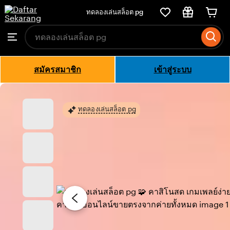
ทดลอง
ทดลองเล่นสล็อต pg
Skip
เล่น
to
Search
Browse
สล็อต
ontent
for
pg
items
or
สมัครสมาชิก
เข้าสู่ระบบ
shops
ทดลองเล่นสล็อต pg