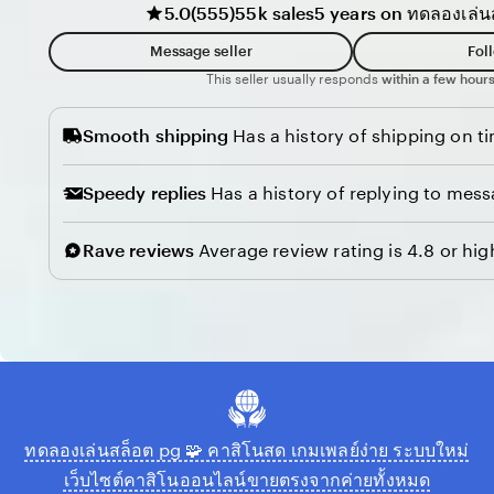
5.0
(555)
55k sales
5 years on ทดลองเล่น
r
i
i
e
Message seller
Fol
l
w
This seller usually responds
within a few hours
l
b
o
Smooth shipping
Has a history of shipping on t
y
C
Speedy replies
Has a history of replying to mess
o
n
Rave reviews
Average review rating is 4.8 or hig
n
y
ทดลองเล่นสล็อต pg 🧩 คาสิโนสด เกมเพลย์ง่าย ระบบใหม่
เว็บไซต์คาสิโนออนไลน์ขายตรงจากค่ายทั้งหมด