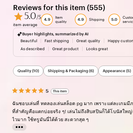
Reviews for this item (555)
5.0
/5
Item
Custo
4.9
4.9
5.0
Shipping
quality
servi
item average
Buyer highlights, summarized by AI
Beautiful
Fast shipping
Great quality
Happy custo
As described
Great product
Looks great
Filter
Quality (10)
Shipping & Packaging (6)
Appearance (5)
by
category
5
5
This item
out
of
ฉันชอบเล่นที่ ทดลองเล่นสล็อต pg มาก เพราะแต่ละเกมมี
5
stars
ที่สำคัญคือแตกบ่อยจริง ๆ! เล่นไม่ถึงสิบสปินก็ได้โบนัสให
ไวมาก ใช้ทรูมันนี่ได้ด้วย สะดวกสุด ๆ
L