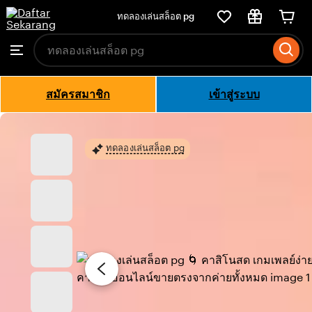
ทดลอง
ทดลองเล่นสล็อต pg
Skip
เล่น
to
Search
Browse
สล็อต
ontent
for
pg
items
or
สมัครสมาชิก
เข้าสู่ระบบ
shops
ทดลองเล่นสล็อต pg