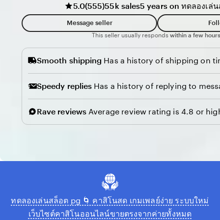
5.0
(555)
55k sales
5 years on ทดลองเล่น
r
i
i
e
Message seller
Fol
l
w
This seller usually responds
within a few hours
l
b
o
Smooth shipping
Has a history of shipping on t
y
C
Speedy replies
Has a history of replying to mess
o
n
Rave reviews
Average review rating is 4.8 or hig
n
y
ทดลองเล่นสล็อต pg 🌀 คาสิโนสด เกมเพลย์ง่าย ระบบใหม่
เว็บไซต์คาสิโนออนไลน์ขายตรงจากค่ายทั้งหมด