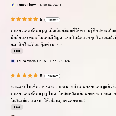
i
Tracy Thew
Dec 16, 2024
s
5
t
5
This item
out
i
of
ทดลองเล่นสล็อต pg เป็นเว็บสล็อตที่ให้ความรู้สึกปลอดภัยแล
5
n
stars
มือถือและคอม ไม่เคยมีปัญหาเลย โบนัสแจกทุกวัน แถมยัง
g
สมาชิกใหม่ด้วย คุ้มค่ามาก ๆ
r
e
L
v
i
Laura Maria Grillo
Dec 6, 2024
i
s
e
5
t
5
This item
out
w
i
of
ตอนแรกไม่เชื่อว่าจะแตกง่ายขนาดนี้ แต่พอลองเล่นดูแล้วต
5
b
n
stars
ทดลองเล่นสล็อต pg ไม่ทำให้ผิดหวัง แจ็กพอตออกบ่อยมาก 
y
g
ในวันเดียว แนะนำให้เพื่อนทุกคนลองเลย!
T
r
r
e
L