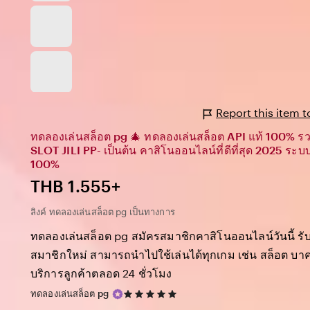
Report this item 
ทดลองเล่นสล็อต pg 🎄 ทดลองเล่นสล็อต API แท้ 100% 
SLOT JILI PP- เป็นต้น คาสิโนออนไลน์ที่ดีที่สุด 2025 ระ
100%
Price:
THB 1.555+
ลิงค์ ทดลองเล่นสล็อต pg เป็นทางการ
ทดลองเล่นสล็อต pg สมัครสมาชิกคาสิโนออนไลน์วันนี้ รับ
สมาชิกใหม่ สามารถนำไปใช้เล่นได้ทุกเกม เช่น สล็อต บาคา
บริการลูกค้าตลอด 24 ชั่วโมง
5
ทดลองเล่นสล็อต pg
out