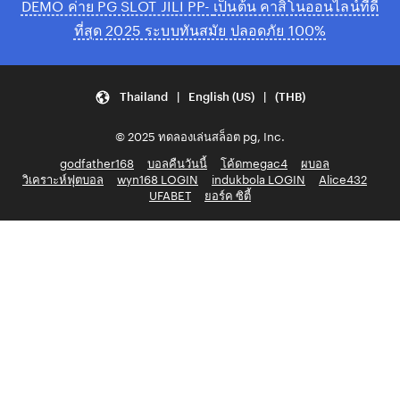
DEMO ค่าย PG SLOT JILI PP- เป็นต้น คาสิโนออนไลน์ที่ดี
ที่สุด 2025 ระบบทันสมัย ปลอดภัย 100%
Thailand | English (US) | (THB)
© 2025 ทดลองเล่นสล็อต pg, Inc.
godfather168
บอลคืนวันนี้
โค้ดmegac4
ผบอล
วิเคราะห์ฟุตบอล
wyn168 LOGIN
indukbola LOGIN
Alice432
UFABET
ยอร์ค ซิตี้