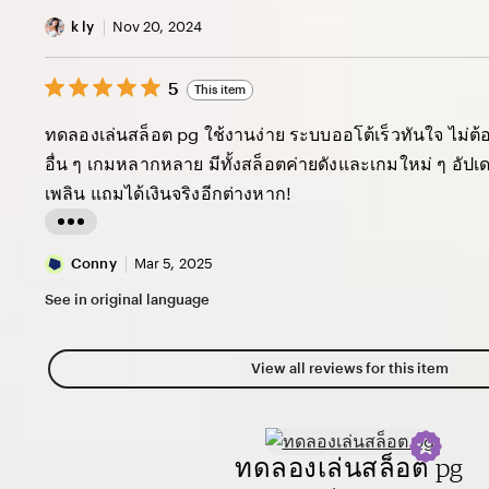
a
v
i
k ly
Nov 20, 2024
c
i
s
y
e
5
t
5
This item
out
T
w
i
of
ทดลองเล่นสล็อต pg ใช้งานง่าย ระบบออโต้เร็วทันใจ ไม่ต
5
h
b
n
stars
อื่น ๆ เกมหลากหลาย มีทั้งสล็อตค่ายดังและเกมใหม่ ๆ อัป
e
y
g
เพลิน แถมได้เงินจริงอีกต่างหาก!
w
L
r
a
e
L
u
v
i
Conny
Mar 5, 2025
r
i
s
See in original language
a
e
t
M
w
i
View all reviews for this item
a
b
n
r
y
g
i
k
r
ทดลองเล่นสล็อต pg
a
l
e