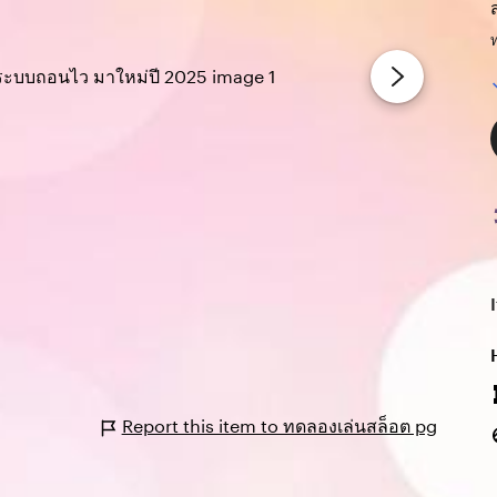
Report this item to ทดลองเล่นสล็อต pg