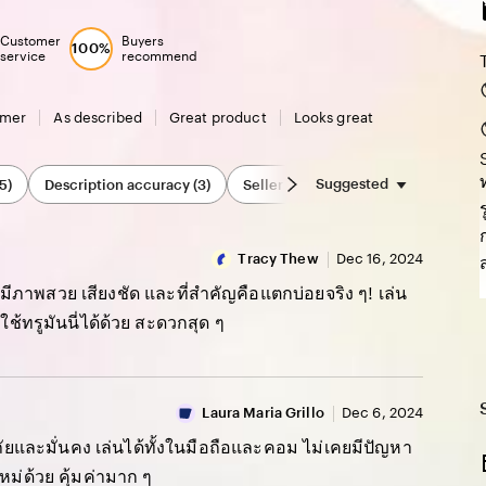
Customer
Buyers
100%
service
recommend
omer
As described
Great product
Looks great
Suggested
5)
Description accuracy (3)
Seller service (2)
Sizing & Fit (1)
Tracy Thew
Dec 16, 2024
ีภาพสวย เสียงชัด และที่สำคัญคือแตกบ่อยจริง ๆ! เล่น
้ทรูมันนี่ได้ด้วย สะดวกสุด ๆ
Laura Maria Grillo
Dec 6, 2024
ภัยและมั่นคง เล่นได้ทั้งในมือถือและคอม ไม่เคยมีปัญหา
ม่ด้วย คุ้มค่ามาก ๆ