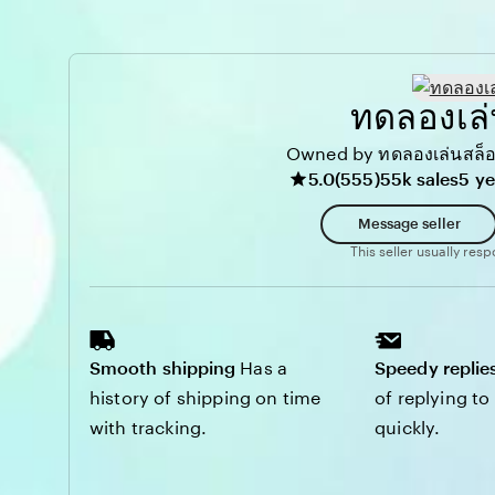
n
h
a
e
g
e
u
w
r
w
r
b
e
a
y
ทดลองเล่
v
M
k
i
Owned by ทดลองเล่นสล็
a
l
e
5.0
(555)
55k sales
5 ye
r
y
w
i
Message seller
b
a
This seller usually res
y
G
C
r
o
i
n
Smooth shipping
Has a
Speedy replie
l
n
history of shipping on time
of replying t
l
y
with tracking.
quickly.
o