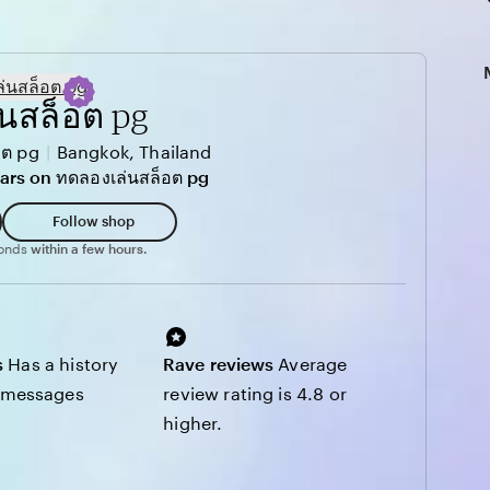
นสล็อต pg
อต pg
|
Bangkok, Thailand
ars on ทดลองเล่นสล็อต pg
Follow shop
ponds
within a few hours.
s
Has a history
Rave reviews
Average
o messages
review rating is 4.8 or
higher.