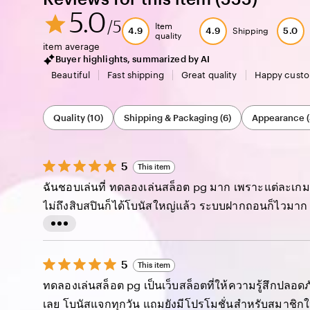
5.0
/5
Item
4.9
4.9
5.0
Shipping
quality
item average
Buyer highlights, summarized by AI
Beautiful
Fast shipping
Great quality
Happy cust
Filter
Quality (10)
Shipping & Packaging (6)
Appearance (
by
category
5
5
This item
out
ฉันชอบเล่นที่ ทดลองเล่นสล็อต pg มาก เพราะแต่ละเกมม
of
5
ไม่ถึงสิบสปินก็ได้โบนัสใหญ่แล้ว ระบบฝากถอนก็ไวมาก ใช
stars
L
i
5
5
This item
s
out
ทดลองเล่นสล็อต pg เป็นเว็บสล็อตที่ให้ความรู้สึกปลอด
of
t
5
เลย โบนัสแจกทุกวัน แถมยังมีโปรโมชั่นสำหรับสมาชิกให
i
stars