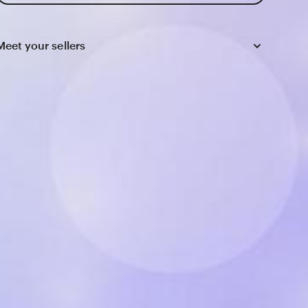
Meet your sellers