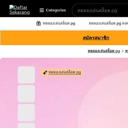
Skip
Search
ทดลอง
to
Categories
for
เล่น
Content
items
สล็อต
or
ทดลองเล่นสล็อต pg
ทดลองเล่นสล็อต pg ลงท
pg
shops
สมัครสมาชิก
ทดลองเล่นสล็อต pg
ท
ทดลองเล่นสล็อต pg