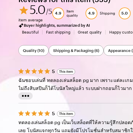
5.0
/5
Item
4.9
4.9
5.0
Shipping
quality
item average
Buyer highlights, summarized by AI
Beautiful
Fast shipping
Great quality
Happy cust
Filter
Quality (10)
Shipping & Packaging (6)
Appearance (
by
category
5
5
This item
out
ฉันชอบเล่นที่ ทดลองเล่นสล็อต pg มาก เพราะแต่ละเกมม
of
5
ไม่ถึงสิบสปินก็ได้โบนัสใหญ่แล้ว ระบบฝากถอนก็ไวมาก ใช
stars
L
i
5
5
This item
s
out
ทดลองเล่นสล็อต pg เป็นเว็บสล็อตที่ให้ความรู้สึกปลอด
of
t
5
เลย โบนัสแจกทุกวัน แถมยังมีโปรโมชั่นสำหรับสมาชิกให
i
stars