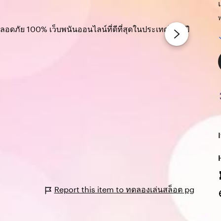
Report this item to ทดลองเล่นสล็อต pg