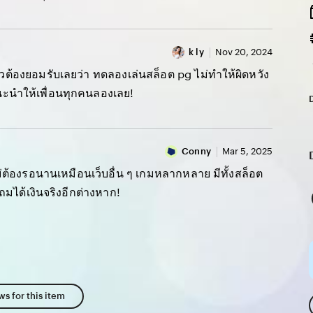
k ly
Nov 20, 2024
วต้องยอมรับเลยว่า ทดลองเล่นสล็อต pg ไม่ทำให้ผิดหวัง
นะนำให้เพื่อนทุกคนลองเลย!
D
Conny
Mar 5, 2025
่ต้องรอนานเหมือนเว็บอื่น ๆ เกมหลากหลาย มีทั้งสล็อต
มได้เงินจริงอีกต่างหาก!
ws for this item