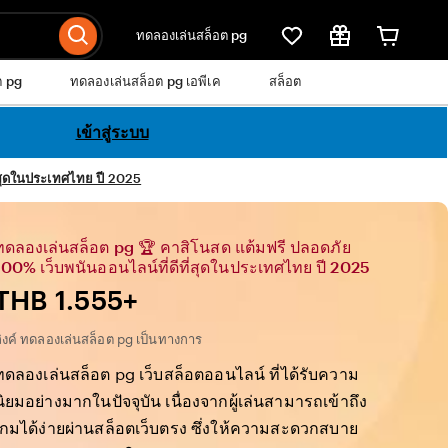
ทดลองเล่นสล็อต pg
ต pg
ทดลองเล่นสล็อต pg เอพีเค
สล็อต
เข้าสู่ระบบ
่สุดในประเทศไทย ปี 2025
ทดลองเล่นสล็อต pg 🏆 คาสิโนสด แต้มฟรี ปลอดภัย
100% เว็บพนันออนไลน์ที่ดีที่สุดในประเทศไทย ปี 2025
Price:
THB 1.555+
ิงค์ ทดลองเล่นสล็อต pg เป็นทางการ
ทดลองเล่นสล็อต pg เว็บสล็อตออนไลน์ ที่ได้รับความ
นิยมอย่างมากในปัจจุบัน เนื่องจากผู้เล่นสามารถเข้าถึง
เกมได้ง่ายผ่านสล็อตเว็บตรง ซึ่งให้ความสะดวกสบาย