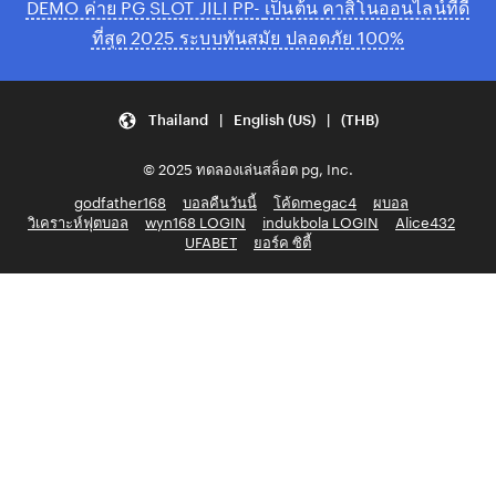
DEMO ค่าย PG SLOT JILI PP- เป็นต้น คาสิโนออนไลน์ที่ดี
ที่สุด 2025 ระบบทันสมัย ปลอดภัย 100%
Thailand | English (US) | (THB)
© 2025 ทดลองเล่นสล็อต pg, Inc.
godfather168
บอลคืนวันนี้
โค้ดmegac4
ผบอล
วิเคราะห์ฟุตบอล
wyn168 LOGIN
indukbola LOGIN
Alice432
UFABET
ยอร์ค ซิตี้