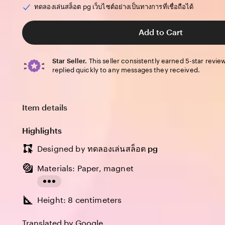
of
ทดลองเล่นสล็อต pg เว็บไซต์อย่างเป็นทางการที่เชื่อถือได้
5
stars
Add to Cart
Star Seller.
This seller consistently earned 5-star revie
replied quickly to any messages they received.
Item details
Highlights
Designed by
ทดลองเล่นสล็อต pg
Materials: Paper, magnet
Read
Height: 8 centimeters
the
full
Translated by Google