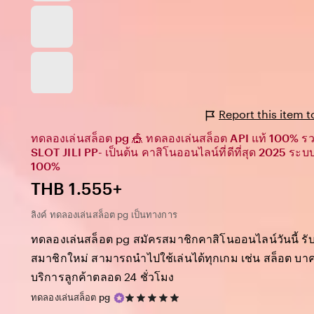
Report this item 
ทดลองเล่นสล็อต pg 🎪 ทดลองเล่นสล็อต API แท้ 100% 
SLOT JILI PP- เป็นต้น คาสิโนออนไลน์ที่ดีที่สุด 2025 ระ
100%
Price:
THB 1.555+
ลิงค์ ทดลองเล่นสล็อต pg เป็นทางการ
ทดลองเล่นสล็อต pg สมัครสมาชิกคาสิโนออนไลน์วันนี้ รับ
สมาชิกใหม่ สามารถนำไปใช้เล่นได้ทุกเกม เช่น สล็อต บาคา
บริการลูกค้าตลอด 24 ชั่วโมง
5
ทดลองเล่นสล็อต pg
out