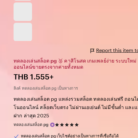
Report this item 
ทดลองเล่นสล็อต pg 🥉 คาสิโนสด เกมเพลย์ง่าย ระบบใหม่ 
ออนไลน์ขายตรงจากค่ายทั้งหมด
Price:
THB 1.555+
ลิงค์ ทดลองเล่นสล็อต pg เป็นทางการ
ทดลองเล่นสล็อต pg แหล่งรวมสล็อต ทดลองเล่นฟรี ถอนได
โนออนไลน์ สล็อตเว็บตรง ไม่ผ่านเอเย่นต์ ไม่มีขั้นต่ำ และแ
ฝาก ล่าสุด 2025
5
ทดลองเล่นสล็อต pg
out
of
ทดลองเล่นสล็อต pg เว็บไซต์อย่างเป็นทางการที่เชื่อถือได้