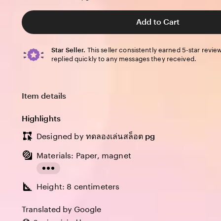
5
stars
Add to Cart
Star Seller.
This seller consistently earned 5-star revie
replied quickly to any messages they received.
Item details
Highlights
Designed by
ทดลองเล่นสล็อต pg
Materials: Paper, magnet
Read
Height: 8 centimeters
the
full
Translated by Google
description