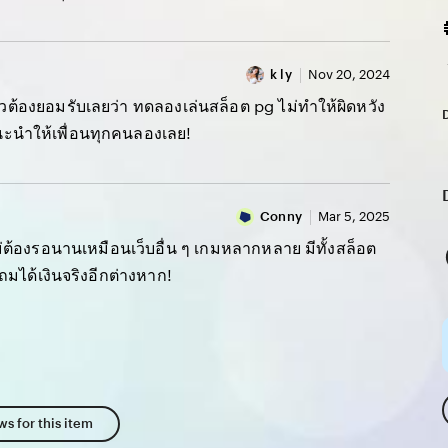
k ly
Nov 20, 2024
วต้องยอมรับเลยว่า ทดลองเล่นสล็อต pg ไม่ทำให้ผิดหวัง
D
นะนำให้เพื่อนทุกคนลองเลย!
Conny
Mar 5, 2025
่ต้องรอนานเหมือนเว็บอื่น ๆ เกมหลากหลาย มีทั้งสล็อต
มได้เงินจริงอีกต่างหาก!
ws for this item