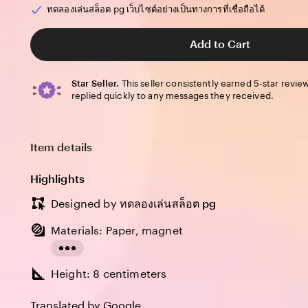
of
ทดลองเล่นสล็อต pg เว็บไซต์อย่างเป็นทางการที่เชื่อถือได้
5
stars
Add to Cart
Star Seller.
This seller consistently earned 5-star revie
replied quickly to any messages they received.
Item details
Highlights
Designed by
ทดลองเล่นสล็อต pg
Materials: Paper, magnet
Read
Height: 8 centimeters
the
full
Translated by Google