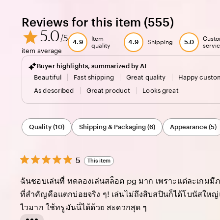
Reviews for this item (555)
5.0
/5
Item
Custo
4.9
4.9
5.0
Shipping
quality
servi
item average
Buyer highlights, summarized by AI
Beautiful
Fast shipping
Great quality
Happy custo
As described
Great product
Looks great
Filter
Quality (10)
Shipping & Packaging (6)
Appearance (5)
by
category
5
5
This item
out
of
ฉันชอบเล่นที่ ทดลองเล่นสล็อต pg มาก เพราะแต่ละเกมมี
5
stars
ที่สำคัญคือแตกบ่อยจริง ๆ! เล่นไม่ถึงสิบสปินก็ได้โบนัสให
ไวมาก ใช้ทรูมันนี่ได้ด้วย สะดวกสุด ๆ