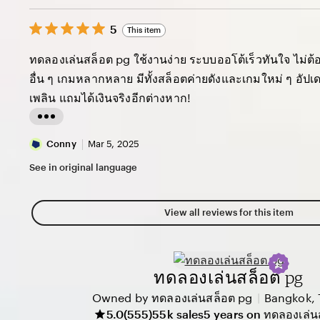
c
i
s
y
e
5
t
5
This item
out
T
w
i
of
ทดลองเล่นสล็อต pg ใช้งานง่าย ระบบออโต้เร็วทันใจ ไม่ต
5
h
b
n
stars
อื่น ๆ เกมหลากหลาย มีทั้งสล็อตค่ายดังและเกมใหม่ ๆ อัป
e
y
g
เพลิน แถมได้เงินจริงอีกต่างหาก!
w
L
r
a
e
L
u
v
i
Conny
Mar 5, 2025
r
i
s
See in original language
a
e
t
M
w
i
View all reviews for this item
a
b
n
r
y
g
i
k
r
ทดลองเล่นสล็อต pg
a
l
e
G
y
Owned by ทดลองเล่นสล็อต pg
|
Bangkok, 
v
5.0
(555)
55k sales
5 years on ทดลองเล่น
r
i