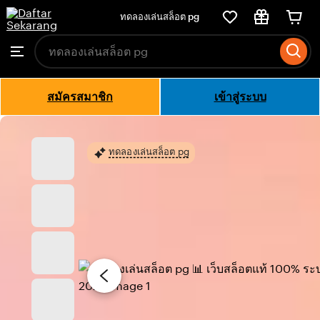
ทดลอง
ทดลองเล่นสล็อต pg
Skip
เล่น
to
Search
Browse
สล็อต
ontent
for
pg
items
or
สมัครสมาชิก
เข้าสู่ระบบ
shops
ทดลองเล่นสล็อต pg