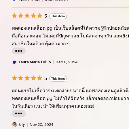
s
5
t
5
This item
out
i
of
ทดลองเล่นสล็อต pg เป็นเว็บสล็อตที่ให้ความรู้สึกปลอดภัยแล
5
n
stars
มือถือและคอม ไม่เคยมีปัญหาเลย โบนัสแจกทุกวัน แถมยัง
g
สมาชิกใหม่ด้วย คุ้มค่ามาก ๆ
r
e
L
v
i
Laura Maria Grillo
Dec 6, 2024
i
s
e
5
t
5
This item
out
w
i
of
ตอนแรกไม่เชื่อว่าจะแตกง่ายขนาดนี้ แต่พอลองเล่นดูแล้วต
5
b
n
stars
ทดลองเล่นสล็อต pg ไม่ทำให้ผิดหวัง แจ็กพอตออกบ่อยมาก 
y
g
ในวันเดียว แนะนำให้เพื่อนทุกคนลองเลย!
T
r
r
e
L
a
v
i
k ly
Nov 20, 2024