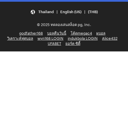
Thailand | English (US) | (THB)
© 2025 ทดลองเล่นสล็อต pg, Inc.
godfather168
บอลคืนวันนี้
โค้ดmegac4
ผบอล
วิเคราะห์ฟุตบอล
wyn168 LOGIN
indukbola LOGIN
Alice432
UFABET
ยอร์ค ซิตี้