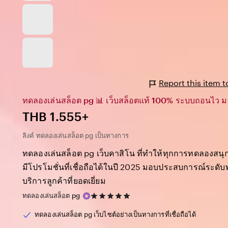
Report this item 
ทดลองเล่นสล็อต pg 📊 เว็บสล็อตแท้ 100% ระบบถอนไว ม
Price:
THB 1.555+
ลิงค์ ทดลองเล่นสล็อต pg เป็นทางการ
ทดลองเล่นสล็อต pg เว็บคาสิโน ที่ทำให้ทุกการทดลองสนุก
มีโปรโมชั่นที่เชื่อถือได้ในปี 2025 มอบประสบการณ์ระดับ
บริการลูกค้าที่ยอดเยี่ยม
5
ทดลองเล่นสล็อต pg
out
of
ทดลองเล่นสล็อต pg เว็บไซต์อย่างเป็นทางการที่เชื่อถือได้
5