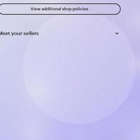
View additional shop policies
Meet your sellers