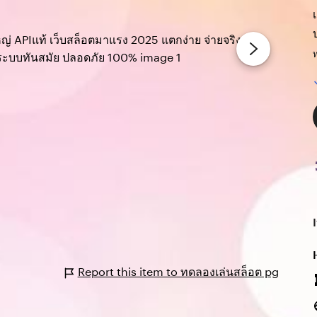
Report this item to ทดลองเล่นสล็อต pg