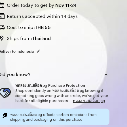
Order today to get by
Nov 11-24
Returns accepted
within 14 days
Cost to ship:
THB
55
Ships from:
Thailand
eliver to Indonesia
Did you know?
ทดลองเล่นสล็อต pg Purchase Protection
Shop confidently on ทดลองเล่นสล็อต pg knowing if
something goes wrong with an order, we've got your
back for all eligible purchases —
ทดลองเล่นสล็อต pg
ทดลองเล่นสล็อต pg offsets carbon emissions from
shipping and packaging on this purchase.