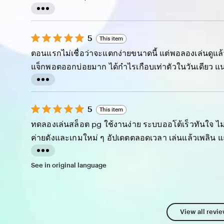
n
L
g
i
5
r
5
This item
s
out
e
ตอนแรกไม่เชื่อว่าจะแตกง่ายขนาดนี้ แต่พอลองเล่นดูแล้
of
t
5
v
แจ็กพอตออกบ่อยมาก ได้กำไรเกือบเท่าตัวในวันเดียว แ
i
stars
i
n
L
e
g
i
w
5
r
5
This item
s
out
b
e
ทดลองเล่นสล็อต pg ใช้งานง่าย ระบบออโต้เร็วทันใจ ไม
of
t
y
5
v
ค่ายดังและเกมใหม่ ๆ อัปเดตตลอดเวลา เล่นแล้วเพลิน แถ
i
stars
T
i
n
L
r
e
See in original language
g
i
a
w
r
s
c
b
e
t
y
y
v
i
View all revie
T
L
i