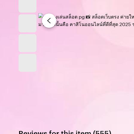
Reviews for this item (555)