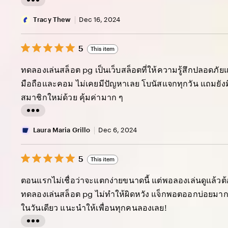
L
i
Tracy Thew
Dec 16, 2024
s
5
t
5
This item
out
i
of
ทดลองเล่นสล็อต pg เป็นเว็บสล็อตที่ให้ความรู้สึกปลอดภัยแล
5
n
stars
มือถือและคอม ไม่เคยมีปัญหาเลย โบนัสแจกทุกวัน แถมยัง
g
สมาชิกใหม่ด้วย คุ้มค่ามาก ๆ
r
e
L
v
i
Laura Maria Grillo
Dec 6, 2024
i
s
e
5
t
5
This item
out
w
i
of
ตอนแรกไม่เชื่อว่าจะแตกง่ายขนาดนี้ แต่พอลองเล่นดูแล้วต
5
b
n
stars
ทดลองเล่นสล็อต pg ไม่ทำให้ผิดหวัง แจ็กพอตออกบ่อยมาก 
y
g
ในวันเดียว แนะนำให้เพื่อนทุกคนลองเลย!
T
r
r
e
L