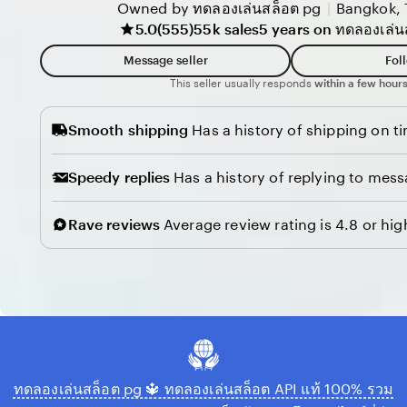
G
y
Owned by ทดลองเล่นสล็อต pg
|
Bangkok, 
v
5.0
(555)
55k sales
5 years on ทดลองเล่น
r
i
i
e
Message seller
Fol
l
w
This seller usually responds
within a few hours
l
b
o
Smooth shipping
Has a history of shipping on t
y
C
Speedy replies
Has a history of replying to mess
o
n
Rave reviews
Average review rating is 4.8 or hig
n
y
ทดลองเล่นสล็อต pg 🔱 ทดลองเล่นสล็อต API แท้ 100% รวม