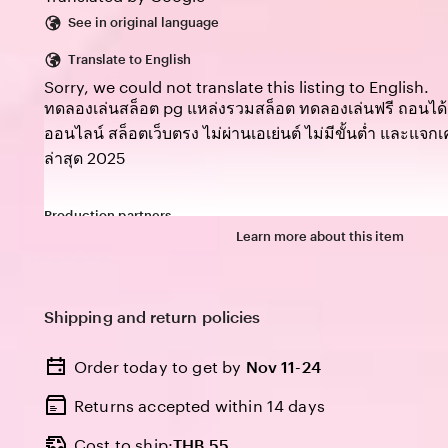
description
See in original language
Translate to English
Sorry, we could not translate this listing to English.
ทดลองเล่นสล็อต pg แหล่งรวมสล็อต ทดลองเล่นฟรี ถอนได้
ออนไลน์ สล็อตเว็บตรง ไม่ผ่านเอเย่นต์ ไม่มีขั้นต่ำ และแจกเ
ล่าสุด 2025
Production partners
Learn more about this item
ทดลองเล่นสล็อต pg makes this item with help from
Paperworks, The Netherlands
View all
Shipping and return policies
Order today to get by
Nov 11-24
Returns accepted
within 14 days
Cost to ship:
THB
55