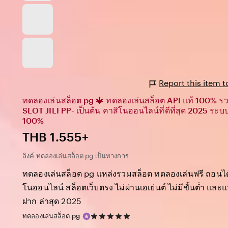
Report this item 
ทดลองเล่นสล็อต pg 🔱 ทดลองเล่นสล็อต API แท้ 100% 
SLOT JILI PP- เป็นต้น คาสิโนออนไลน์ที่ดีที่สุด 2025 ระ
100%
Price:
THB 1.555+
ลิงค์ ทดลองเล่นสล็อต pg เป็นทางการ
ทดลองเล่นสล็อต pg แหล่งรวมสล็อต ทดลองเล่นฟรี ถอนได
โนออนไลน์ สล็อตเว็บตรง ไม่ผ่านเอเย่นต์ ไม่มีขั้นต่ำ และแ
ฝาก ล่าสุด 2025
5
ทดลองเล่นสล็อต pg
out