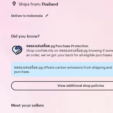
Ships from:
Thailand
Deliver to Indonesia
Did you know?
ทดลองเล่นสล็อต pg Purchase Protection
Shop confidently on ทดลองเล่นสล็อต pg knowing if som
an order, we've got your back for all eligible purchase
ทดลองเล่นสล็อต pg offsets carbon emissions from shipping and
purchase.
View additional shop policies
Meet your sellers