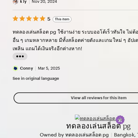
a
v
i
k ly
Nov 20, 2024
c
i
s
y
e
5
t
5
This item
out
T
w
i
of
ทดลองเล่นสล็อต pg ใช้งานง่าย ระบบออโต้เร็วทันใจ ไม่ต
5
h
b
n
stars
อื่น ๆ เกมหลากหลาย มีทั้งสล็อตค่ายดังและเกมใหม่ ๆ อัป
e
y
g
เพลิน แถมได้เงินจริงอีกต่างหาก!
w
L
r
a
e
L
u
v
i
Conny
Mar 5, 2025
r
i
s
See in original language
a
e
t
M
w
i
View all reviews for this item
a
b
n
r
y
g
i
k
r
ทดลองเล่นสล็อต pg
a
l
e
G
y
Owned by ทดลองเล่นสล็อต pg
|
Bangkok, 
v