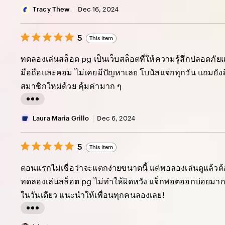
i
Tracy Thew
Dec 16, 2024
s
5
t
5
This item
out
i
of
ทดลองเล่นสล็อต pg เป็นเว็บสล็อตที่ให้ความรู้สึกปลอดภัยแล
5
n
stars
มือถือและคอม ไม่เคยมีปัญหาเลย โบนัสแจกทุกวัน แถมยัง
g
สมาชิกใหม่ด้วย คุ้มค่ามาก ๆ
r
e
L
v
i
Laura Maria Grillo
Dec 6, 2024
i
s
e
5
t
5
This item
out
w
i
of
ตอนแรกไม่เชื่อว่าจะแตกง่ายขนาดนี้ แต่พอลองเล่นดูแล้วต
5
b
n
stars
ทดลองเล่นสล็อต pg ไม่ทำให้ผิดหวัง แจ็กพอตออกบ่อยมาก 
y
g
ในวันเดียว แนะนำให้เพื่อนทุกคนลองเลย!
T
r
r
e
L