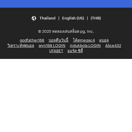
Thailand | English (US) | (THB)
© 2025 ทดลองเล่นสล็อต pg, Inc.
godfather168
บอลคืนวันนี้
โค้ดmegac4
ผบอล
วิเคราะห์ฟุตบอล
wyn168 LOGIN
indukbola LOGIN
Alice432
UFABET
ยอร์ค ซิตี้