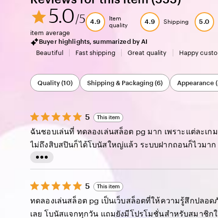
5.0
/5
Item
4.9
4.9
5.0
Shipping
quality
item average
Buyer highlights, summarized by AI
Beautiful
Fast shipping
Great quality
Happy cust
Filter
Quality (10)
Shipping & Packaging (6)
Appearance (
by
category
5
5
This item
out
ฉันชอบเล่นที่ ทดลองเล่นสล็อต pg มาก เพราะแต่ละเกมม
of
5
ไม่ถึงสิบสปินก็ได้โบนัสใหญ่แล้ว ระบบฝากถอนก็ไวมาก ใช
stars
L
i
5
5
This item
s
out
ทดลองเล่นสล็อต pg เป็นเว็บสล็อตที่ให้ความรู้สึกปลอด
of
t
5
เลย โบนัสแจกทุกวัน แถมยังมีโปรโมชั่นสำหรับสมาชิกให
i
stars