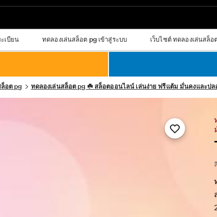
ะเบียน
ทดลองเล่นสล็อต pg เข้าสู่ระบบ
เว็บไซต์ ทดลองเล่นสล็อ
ล็อต pg
ทดลองเล่นสล็อต pg ☘️ สล็อตออนไลน์ เล่นง่าย ฟรีแต้ม มั่นคงและป
Add
to
Favorites
ล