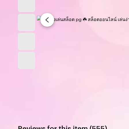
Reviews for this item (555)