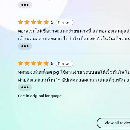
n
L
g
i
5
r
5
This item
s
out
e
ตอนแรกไม่เชื่อว่าจะแตกง่ายขนาดนี้ แต่พอลองเล่นดูแล้
of
t
5
v
แจ็กพอตออกบ่อยมาก ได้กำไรเกือบเท่าตัวในวันเดียว แ
i
stars
i
n
L
e
g
i
w
5
r
5
This item
s
out
b
e
ทดลองเล่นสล็อต pg ใช้งานง่าย ระบบออโต้เร็วทันใจ ไม
of
t
y
5
v
ค่ายดังและเกมใหม่ ๆ อัปเดตตลอดเวลา เล่นแล้วเพลิน แถ
i
stars
T
i
n
L
r
e
See in original language
g
i
a
w
r
s
c
b
e
t
y
y
v
i
View all revie
T
L
i