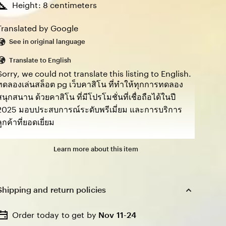
Height: 8 centimeters
the
full
Translated by Google
description
See in original language
Translate to English
Sorry, we could not translate this listing to English.
ทดลองเล่นสล็อต pg เว็บคาสิโน ที่ทำให้ทุกการทดลอง
สนุกสนาน ด้วยคาสิโน ที่มีโปรโมชั่นที่เชื่อถือได้ในปี
2025 มอบประสบการณ์ระดับพรีเมี่ยม และการบริการ
ูกค้าที่ยอดเยี่ยม
Learn more about this item
Production partners
ทดลองเล่นสล็อต pg makes this item with help from
Paperworks, The Netherlands
View all
Shipping and return policies
Order today to get by
Nov 11-24