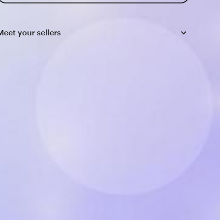
Meet your sellers