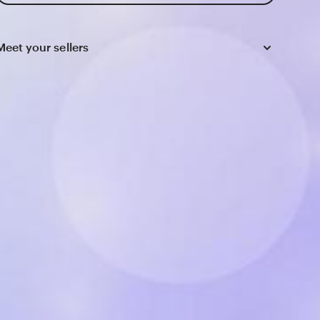
Meet your sellers