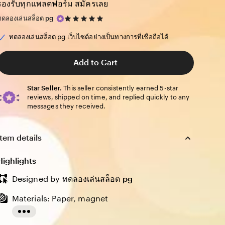
รองรับทุกแพลตฟอร์ม สมัครเลย
5
ทดลองเล่นสล็อต pg
out
of
ทดลองเล่นสล็อต pg เว็บไซต์อย่างเป็นทางการที่เชื่อถือได้
5
stars
Add to Cart
Star Seller.
This seller consistently earned 5-star
reviews, shipped on time, and replied quickly to any
messages they received.
Item details
Highlights
Designed by
ทดลองเล่นสล็อต pg
Materials: Paper, magnet
Read