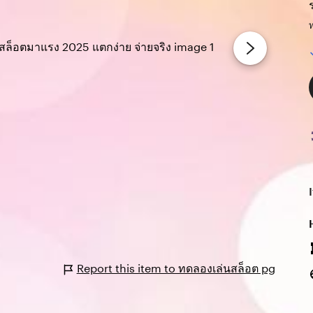
Report this item to ทดลองเล่นสล็อต pg