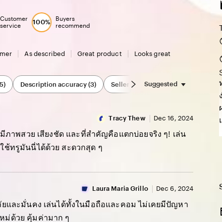
Customer
Buyers
100%
service
recommend
omer
As described
Great product
Looks great
Suggested
5)
Description accuracy (3)
Seller service (2)
Sizing & Fit (1)
Tracy Thew
Dec 16, 2024
ีภาพสวย เสียงชัด และที่สำคัญคือแตกบ่อยจริง ๆ! เล่น
้ทรูมันนี่ได้ด้วย สะดวกสุด ๆ
Laura Maria Grillo
Dec 6, 2024
ภัยและมั่นคง เล่นได้ทั้งในมือถือและคอม ไม่เคยมีปัญหา
ม่ด้วย คุ้มค่ามาก ๆ