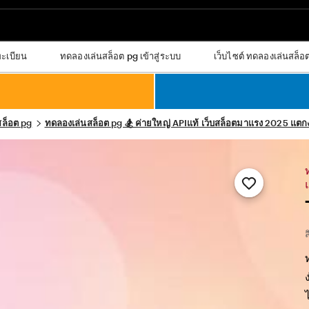
ะเบียน
ทดลองเล่นสล็อต pg เข้าสู่ระบบ
เว็บไซต์ ทดลองเล่นสล็อ
ล็อต pg
ทดลองเล่นสล็อต pg 🏂 ค่ายใหญ่ APIแท้ เว็บสล็อตมาแรง 2025 แตกง่
Add
to
Favorites
ล