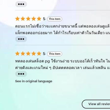
n
L
g
i
5
r
5
This item
s
out
e
ตอนแรกไม่เชื่อว่าจะแตกง่ายขนาดนี้ แต่พอลองเล่นดูแล้
of
t
5
v
แจ็กพอตออกบ่อยมาก ได้กำไรเกือบเท่าตัวในวันเดียว แ
i
stars
i
n
L
e
g
i
w
5
r
5
This item
s
out
b
e
ทดลองเล่นสล็อต pg ใช้งานง่าย ระบบออโต้เร็วทันใจ ไม
of
t
y
5
v
ค่ายดังและเกมใหม่ ๆ อัปเดตตลอดเวลา เล่นแล้วเพลิน แถ
i
stars
T
i
n
L
r
e
See in original language
g
i
a
w
r
s
c
b
e
t
y
y
v
i
View all revie
T
L
i