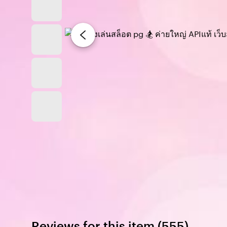
Reviews for this item (555)