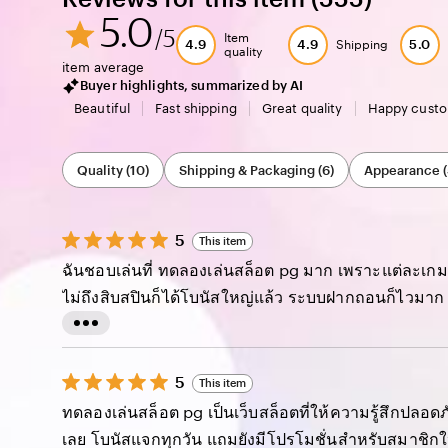
5.0
/5
Item
4.9
4.9
5.0
Shipping
quality
item average
Buyer highlights, summarized by AI
Beautiful
Fast shipping
Great quality
Happy cust
Filter
Quality (10)
Shipping & Packaging (6)
Appearance (
by
category
5
5
This item
out
ฉันชอบเล่นที่ ทดลองเล่นสล็อต pg มาก เพราะแต่ละเกมม
of
5
ไม่ถึงสิบสปินก็ได้โบนัสใหญ่แล้ว ระบบฝากถอนก็ไวมาก ใช
stars
L
i
5
5
This item
s
out
ทดลองเล่นสล็อต pg เป็นเว็บสล็อตที่ให้ความรู้สึกปลอด
of
t
5
เลย โบนัสแจกทุกวัน แถมยังมีโปรโมชั่นสำหรับสมาชิกให
i
stars