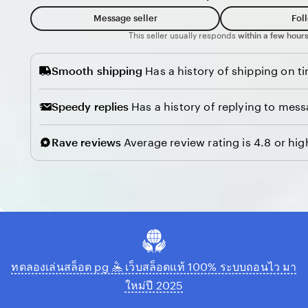
i
e
Message seller
Fol
l
w
This seller usually responds
within a few hours
l
b
o
Smooth shipping
Has a history of shipping on t
y
C
Speedy replies
Has a history of replying to mess
o
n
Rave reviews
Average review rating is 4.8 or hig
n
y
ทดลองเล่นสล็อต pg 🤽 เว็บสล็อตแท้ 100% ระบบถอนไว มา
ใหม่ปี 2025