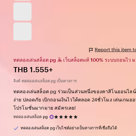
Report this item 
ทดลองเล่นสล็อต pg 🤽 เว็บสล็อตแท้ 100% ระบบถอนไว ม
Price:
THB 1.555+
ลิงค์ ทดลองเล่นสล็อต pg เป็นทางการ
ทดลองเล่นสล็อต pg ร่วมเป็นส่วนหนึ่งของคาสิโนออนไลน์ที
ง่าย ปลอดภัย เบิกถอนเงินไวได้ตลอด 24ชั่วโมง เล่นเกมออ
โปรโมชั่นมากมาย สมัครเลย!
5
ทดลองเล่นสล็อต pg
out
of
ทดลองเล่นสล็อต pg เว็บไซต์อย่างเป็นทางการที่เชื่อถือได้
5