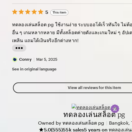
c
i
s
y
e
5
t
5
This item
out
T
w
i
of
ทดลองเล่นสล็อต pg ใช้งานง่าย ระบบออโต้เร็วทันใจ ไม่ต
5
h
b
n
stars
อื่น ๆ เกมหลากหลาย มีทั้งสล็อตค่ายดังและเกมใหม่ ๆ อัป
e
y
g
เพลิน แถมได้เงินจริงอีกต่างหาก!
w
L
r
a
e
L
u
v
i
Conny
Mar 5, 2025
r
i
s
See in original language
a
e
t
M
w
i
View all reviews for this item
a
b
n
r
y
g
i
k
r
ทดลองเล่นสล็อต pg
a
l
e
G
y
Owned by ทดลองเล่นสล็อต pg
|
Bangkok, 
v
5.0
(555)
55k sales
5 years on ทดลองเล่น
r
i