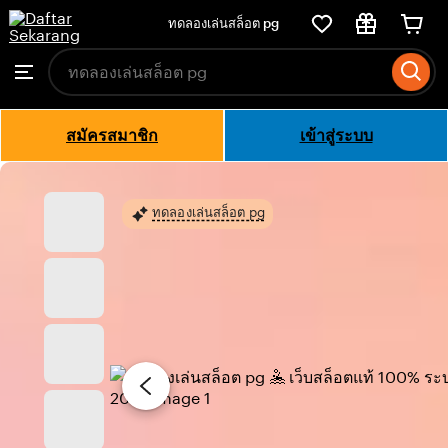
ทดลอง
ทดลองเล่นสล็อต pg
Skip
เล่น
to
Search
Browse
สล็อต
ontent
for
pg
items
or
สมัครสมาชิก
เข้าสู่ระบบ
shops
ทดลองเล่นสล็อต pg