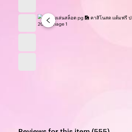
Reviews for this item (555)