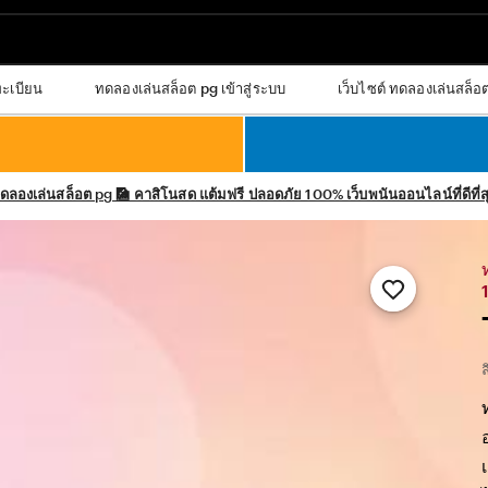
ะเบียน
ทดลองเล่นสล็อต pg เข้าสู่ระบบ
เว็บไซต์ ทดลองเล่นสล็อ
ดลองเล่นสล็อต pg 🎑 คาสิโนสด แต้มฟรี ปลอดภัย 100% เว็บพนันออนไลน์ที่ดีที
Add
to
Favorites
ล