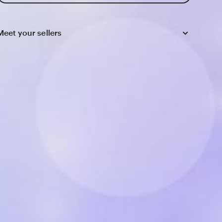
Meet your sellers