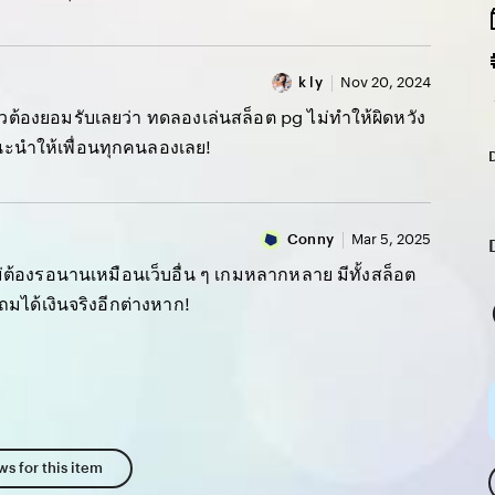
k ly
Nov 20, 2024
วต้องยอมรับเลยว่า ทดลองเล่นสล็อต pg ไม่ทำให้ผิดหวัง
นะนำให้เพื่อนทุกคนลองเลย!
D
Conny
Mar 5, 2025
่ต้องรอนานเหมือนเว็บอื่น ๆ เกมหลากหลาย มีทั้งสล็อต
มได้เงินจริงอีกต่างหาก!
ws for this item