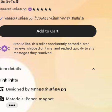
ด้แล้ววันนี้!
5
ทดลองเล่นสล็อต pg
out
of
ทดลองเล่นสล็อต pg เว็บไซต์อย่างเป็นทางการที่เชื่อถือได้
5
stars
Add to Cart
Star Seller.
This seller consistently earned 5-star
reviews, shipped on time, and replied quickly to any
messages they received.
Item details
Highlights
Designed by
ทดลองเล่นสล็อต pg
Materials: Paper, magnet
Read