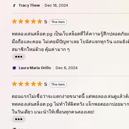
i
Tracy Thew
Dec 16, 2024
s
5
t
5
This item
out
i
of
ทดลองเล่นสล็อต pg เป็นเว็บสล็อตที่ให้ความรู้สึกปลอดภัยแล
5
n
stars
มือถือและคอม ไม่เคยมีปัญหาเลย โบนัสแจกทุกวัน แถมยัง
g
สมาชิกใหม่ด้วย คุ้มค่ามาก ๆ
r
e
L
v
i
Laura Maria Grillo
Dec 6, 2024
i
s
e
5
t
5
This item
out
w
i
of
ตอนแรกไม่เชื่อว่าจะแตกง่ายขนาดนี้ แต่พอลองเล่นดูแล้วต
5
b
n
stars
ทดลองเล่นสล็อต pg ไม่ทำให้ผิดหวัง แจ็กพอตออกบ่อยมาก 
y
g
ในวันเดียว แนะนำให้เพื่อนทุกคนลองเลย!
T
r
r
e
L