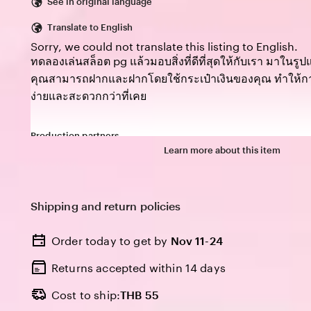
See in original language
Translate to English
Sorry, we could not translate this listing to English.
ทดลองเล่นสล็อต pg แล้วมอบสิ่งที่ดีที่สุดให้กับเรา มาในรู
คุณสามารถฝากและฝากโดยใช้กระเป๋าเงินของคุณ ทำให้ก
ง่ายและสะดวกกว่าที่เคย
Production partners
Learn more about this item
ทดลองเล่นสล็อต pg makes this item with help from
Paperworks, The Netherlands
View all
Shipping and return policies
Order today to get by
Nov 11-24
Returns accepted
within 14 days
Cost to ship:
THB
55