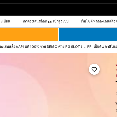
ะเบียน
ทดลองเล่นสล็อต pg เข้าสู่ระบบ
เว็บไซต์ ทดลองเล่นสล็อ
งเล่นสล็อต API แท้ 100% รวม DEMO ค่าย PG SLOT JILI PP- เป็นต้น คาสิโนออ
Add
to
Favorites
ล