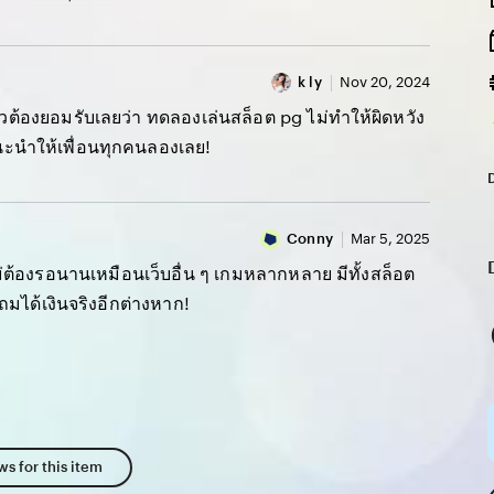
k ly
Nov 20, 2024
วต้องยอมรับเลยว่า ทดลองเล่นสล็อต pg ไม่ทำให้ผิดหวัง
นะนำให้เพื่อนทุกคนลองเลย!
D
Conny
Mar 5, 2025
่ต้องรอนานเหมือนเว็บอื่น ๆ เกมหลากหลาย มีทั้งสล็อต
มได้เงินจริงอีกต่างหาก!
ws for this item