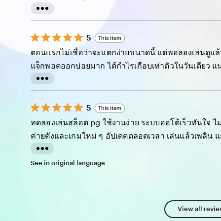
n
L
g
i
5
r
5
This item
s
out
e
ตอนแรกไม่เชื่อว่าจะแตกง่ายขนาดนี้ แต่พอลองเล่นดูแล้
of
t
5
v
แจ็กพอตออกบ่อยมาก ได้กำไรเกือบเท่าตัวในวันเดียว แ
i
stars
i
n
L
e
g
i
w
5
r
5
This item
s
out
b
e
ทดลองเล่นสล็อต pg ใช้งานง่าย ระบบออโต้เร็วทันใจ ไม
of
t
y
5
v
ค่ายดังและเกมใหม่ ๆ อัปเดตตลอดเวลา เล่นแล้วเพลิน แถ
i
stars
T
i
n
L
r
e
See in original language
g
i
a
w
r
s
c
b
e
t
y
y
v
i
View all revie
T
L
i