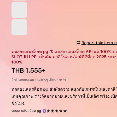
Report this item 
ทดลองเล่นสล็อต pg 🎏 ทดลองเล่นสล็อต API แท้ 100% 
SLOT JILI PP- เป็นต้น คาสิโนออนไลน์ที่ดีที่สุด 2025 ระ
100%
Price:
THB 1.555+
ลิงค์ ทดลองเล่นสล็อต pg เป็นทางการ
ทดลองเล่นสล็อต pg สัมผัสความสนุกกับเกมพนันและคาสิโน
เกมคุณภาพ รางวัลมากมายและบริการที่เป็นเลิศ พร้อมเปิ
ชั่วโมง.
5
ทดลองเล่นสล็อต pg
out