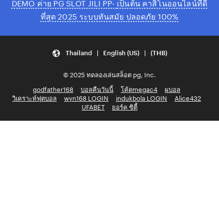
DEMO ค่าย PG SLOT JILI PP- เป็นต้น คาสิโนออนไลน์ที่ดี
ที่สุด 2025 ระบบทันสมัย ปลอดภัย 100%
Thailand | English (US) | (THB)
© 2025 ทดลองเล่นสล็อต pg, Inc.
godfather168
บอลคืนวันนี้
โค้ดmegac4
ผบอล
วิเคราะห์ฟุตบอล
wyn168 LOGIN
indukbola LOGIN
Alice432
UFABET
ยอร์ค ซิตี้