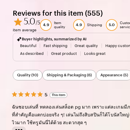
Reviews for this item (555)
5.0
/5
Item
Custo
4.9
4.9
5.0
Shipping
quality
servi
item average
Buyer highlights, summarized by AI
Beautiful
Fast shipping
Great quality
Happy custo
As described
Great product
Looks great
Filter
Quality (10)
Shipping & Packaging (6)
Appearance (5)
by
category
5
5
This item
out
of
ฉันชอบเล่นที่ ทดลองเล่นสล็อต pg มาก เพราะแต่ละเกมมี
5
stars
ที่สำคัญคือแตกบ่อยจริง ๆ! เล่นไม่ถึงสิบสปินก็ได้โบนัสให
ไวมาก ใช้ทรูมันนี่ได้ด้วย สะดวกสุด ๆ