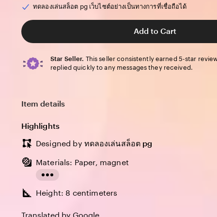
of
ทดลองเล่นสล็อต pg เว็บไซต์อย่างเป็นทางการที่เชื่อถือได้
5
stars
Add to Cart
Star Seller.
This seller consistently earned 5-star revie
replied quickly to any messages they received.
Item details
Highlights
Designed by
ทดลองเล่นสล็อต pg
Materials: Paper, magnet
Read
Height: 8 centimeters
the
full
Translated by Google