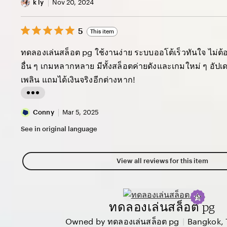
a
v
i
k ly
Nov 20, 2024
c
i
s
y
e
5
t
5
This item
out
T
w
i
of
ทดลองเล่นสล็อต pg ใช้งานง่าย ระบบออโต้เร็วทันใจ ไม่ต
5
h
b
n
stars
อื่น ๆ เกมหลากหลาย มีทั้งสล็อตค่ายดังและเกมใหม่ ๆ อัป
e
y
g
เพลิน แถมได้เงินจริงอีกต่างหาก!
w
L
r
a
e
L
u
v
i
Conny
Mar 5, 2025
r
i
s
See in original language
a
e
t
M
w
i
View all reviews for this item
a
b
n
r
y
g
i
k
r
ทดลองเล่นสล็อต pg
a
l
e
G
y
Owned by ทดลองเล่นสล็อต pg
|
Bangkok, 
v