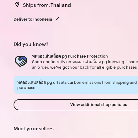
Ships from:
Thailand
Deliver to Indonesia
Did you know?
ทดลองเล่นสล็อต pg Purchase Protection
Shop confidently on ทดลองเล่นสล็อต pg knowing if som
an order, we've got your back for all eligible purchase
ทดลองเล่นสล็อต pg offsets carbon emissions from shipping and
purchase.
View additional shop policies
Meet your sellers