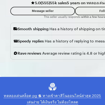
5.0
(555)
55k sales
5 years on ทดลองเล่น
r
i
i
e
Message seller
Fol
l
w
This seller usually responds
within a few hours
l
b
o
Smooth shipping
Has a history of shipping on t
y
C
Speedy replies
Has a history of replying to mess
o
n
Rave reviews
Average review rating is 4.8 or hig
n
y
ทดลองเล่นสล็อต pg 💲 ทางเข้าคาสิโนออนไลน์ล่าสุด 2025
เล่นง่าย ได้เงินจริง ไม่ต้องโหลด