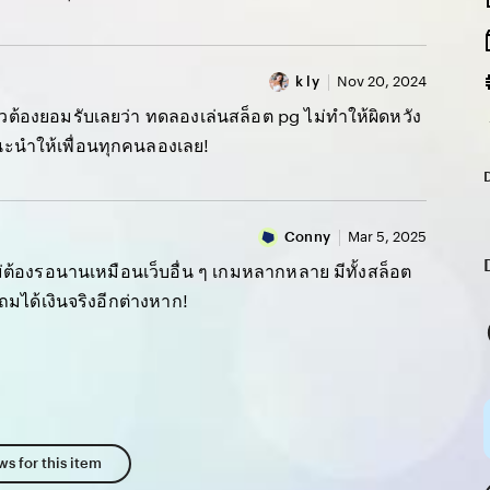
k ly
Nov 20, 2024
วต้องยอมรับเลยว่า ทดลองเล่นสล็อต pg ไม่ทำให้ผิดหวัง
นะนำให้เพื่อนทุกคนลองเลย!
D
Conny
Mar 5, 2025
่ต้องรอนานเหมือนเว็บอื่น ๆ เกมหลากหลาย มีทั้งสล็อต
มได้เงินจริงอีกต่างหาก!
ws for this item