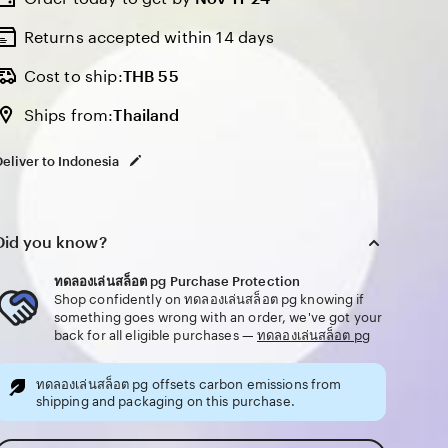
Returns accepted
within 14 days
Cost to ship:
THB
55
Ships from:
Thailand
eliver to Indonesia
Did you know?
ทดลองเล่นสล็อต pg Purchase Protection
Shop confidently on ทดลองเล่นสล็อต pg knowing if
something goes wrong with an order, we've got your
back for all eligible purchases —
ทดลองเล่นสล็อต pg
ทดลองเล่นสล็อต pg offsets carbon emissions from
shipping and packaging on this purchase.