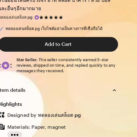
สิโนออนไลน์ครบวงจร อาทิ สล็อต บาคาร่า หวย บอล
และอื่นๆอีกมากมาย
5
ทดลองเล่นสล็อต pg
out
of
ทดลองเล่นสล็อต pg เว็บไซต์อย่างเป็นทางการที่เชื่อถือได้
5
stars
Add to Cart
Star Seller.
This seller consistently earned 5-star
reviews, shipped on time, and replied quickly to any
messages they received.
Item details
Highlights
Designed by
ทดลองเล่นสล็อต pg
Materials: Paper, magnet