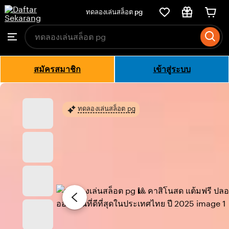
ทดลอง
ทดลองเล่นสล็อต pg
Skip
เล่น
to
Search
Browse
สล็อต
ontent
for
pg
items
or
สมัครสมาชิก
เข้าสู่ระบบ
shops
ทดลองเล่นสล็อต pg