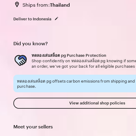
Ships from:
Thailand
Deliver to Indonesia
Did you know?
ทดลองเล่นสล็อต pg Purchase Protection
Shop confidently on ทดลองเล่นสล็อต pg knowing if som
an order, we've got your back for all eligible purchase
ทดลองเล่นสล็อต pg offsets carbon emissions from shipping and
purchase.
View additional shop policies
Meet your sellers