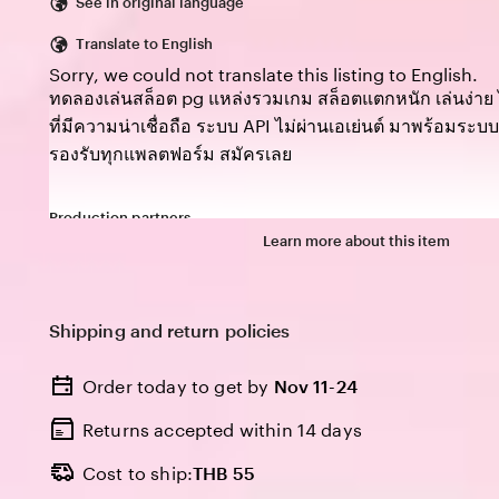
See in original language
Translate to English
Sorry, we could not translate this listing to English.
ทดลองเล่นสล็อต pg แหล่งรวมเกม สล็อตแตกหนัก เล่นง่าย ได
ที่มีความน่าเชื่อถือ ระบบ API ไม่ผ่านเอเย่นต์ มาพร้อมระ
รองรับทุกแพลตฟอร์ม สมัครเลย
Production partners
Learn more about this item
ทดลองเล่นสล็อต pg makes this item with help from
Paperworks, The Netherlands
View all
Shipping and return policies
Order today to get by
Nov 11-24
Returns accepted
within 14 days
Cost to ship:
THB
55