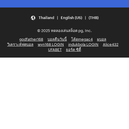
Thailand | English (US) | (THB)
© 2025 ทดลองเล่นสล็อต pg, Inc.
godfather168
บอลคืนวันนี้
โค้ดmegac4
ผบอล
วิเคราะห์ฟุตบอล
wyn168 LOGIN
indukbola LOGIN
Alice432
UFABET
ยอร์ค ซิตี้