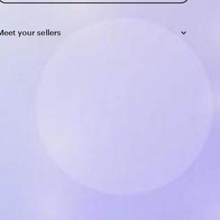
Meet your sellers