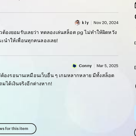
k ly
Nov 20, 2024
วต้องยอมรับเลยว่า ทดลองเล่นสล็อต pg ไม่ทำให้ผิดหวัง
นะนำให้เพื่อนทุกคนลองเลย!
D
Conny
Mar 5, 2025
่ต้องรอนานเหมือนเว็บอื่น ๆ เกมหลากหลาย มีทั้งสล็อต
มได้เงินจริงอีกต่างหาก!
ws for this item