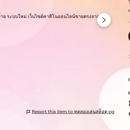
Report this item to ทดลองเล่นสล็อต pg