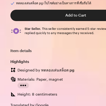
of
ทดลองเล่นสล็อต pg เว็บไซต์อย่างเป็นทางการที่เชื่อถือได้
5
stars
Add to Cart
Star Seller.
This seller consistently earned 5-star revie
replied quickly to any messages they received.
Item details
Highlights
Designed by
ทดลองเล่นสล็อต pg
Materials: Paper, magnet
Read
Height: 8 centimeters
the
full
Translated by Google