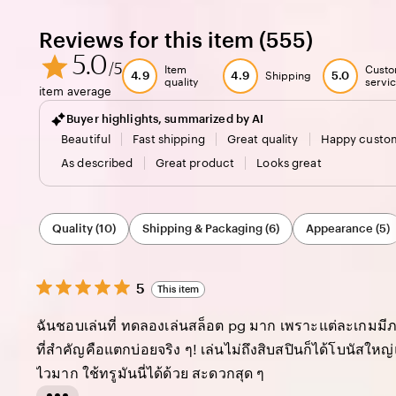
Reviews for this item (555)
5.0
/5
Item
Custo
4.9
4.9
5.0
Shipping
quality
servi
item average
Buyer highlights, summarized by AI
Beautiful
Fast shipping
Great quality
Happy custo
As described
Great product
Looks great
Filter
Quality (10)
Shipping & Packaging (6)
Appearance (5)
by
category
5
5
This item
out
of
ฉันชอบเล่นที่ ทดลองเล่นสล็อต pg มาก เพราะแต่ละเกมมี
5
stars
ที่สำคัญคือแตกบ่อยจริง ๆ! เล่นไม่ถึงสิบสปินก็ได้โบนัสให
ไวมาก ใช้ทรูมันนี่ได้ด้วย สะดวกสุด ๆ