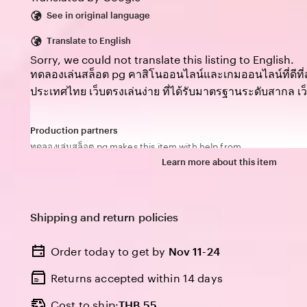
description
See in original language
Translate to English
Sorry, we could not translate this listing to English.
ทดลองเล่นสล็อต pg คาสิโนออนไลน์และเกมออนไลน์ที่ดีที่ส
ประเทศไทย เว็บตรงเล่นง่าย ที่ได้รับมาตรฐานระดับสากล เ
Production partners
ทดลองเล่นสล็อต pg makes this item with help from
Paperworks, The Netherlands
Learn more about this item
View all
Shipping and return policies
Order today to get by
Nov 11-24
Returns accepted
within 14 days
Cost to ship:
THB
55