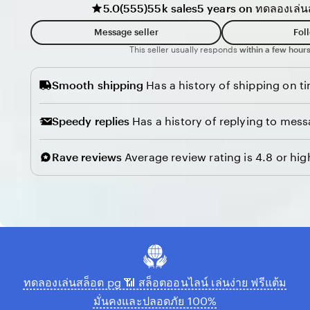
5.0
(555)
55k sales
5 years on ทดลองเล่น
r
i
i
e
Message seller
Fol
l
w
This seller usually responds
within a few hours
l
b
o
Smooth shipping
Has a history of shipping on t
y
C
Speedy replies
Has a history of replying to mess
o
n
Rave reviews
Average review rating is 4.8 or hig
n
y
ทดลองเล่นสล็อต pg 📶 สล็อตออนไลน์ เล่นง่าย ฟรีแต้ม
มั่นคงและปลอดภัย 100%