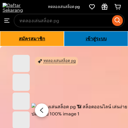
ทดลอง
ทดลองเล่นสล็อต pg
Skip
เล่น
to
Search
Browse
สล็อต
ontent
for
pg
items
or
สมัครสมาชิก
เข้าสู่ระบบ
shops
ทดลองเล่นสล็อต pg