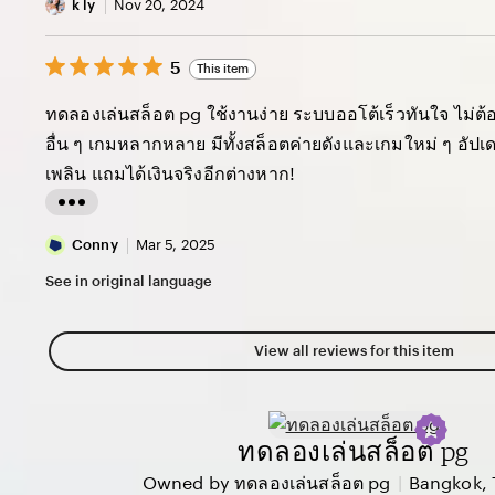
a
v
i
k ly
Nov 20, 2024
c
i
s
y
e
5
t
5
This item
out
T
w
i
of
ทดลองเล่นสล็อต pg ใช้งานง่าย ระบบออโต้เร็วทันใจ ไม่ต
5
h
b
n
stars
อื่น ๆ เกมหลากหลาย มีทั้งสล็อตค่ายดังและเกมใหม่ ๆ อัป
e
y
g
เพลิน แถมได้เงินจริงอีกต่างหาก!
w
L
r
a
e
L
u
v
i
Conny
Mar 5, 2025
r
i
s
See in original language
a
e
t
M
w
i
View all reviews for this item
a
b
n
r
y
g
i
k
r
ทดลองเล่นสล็อต pg
a
l
e
G
y
Owned by ทดลองเล่นสล็อต pg
|
Bangkok, 
v