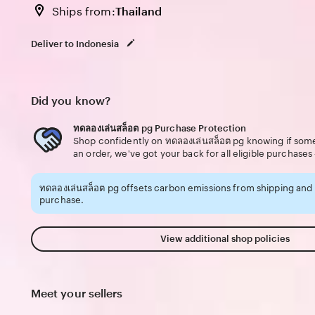
Ships from:
Thailand
Deliver to Indonesia
Did you know?
ทดลองเล่นสล็อต pg Purchase Protection
Shop confidently on ทดลองเล่นสล็อต pg knowing if som
an order, we've got your back for all eligible purchase
ทดลองเล่นสล็อต pg offsets carbon emissions from shipping and
purchase.
View additional shop policies
Meet your sellers