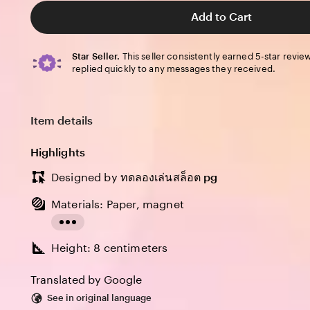
stars
Add to Cart
Star Seller.
This seller consistently earned 5-star revie
replied quickly to any messages they received.
Item details
Highlights
Designed by
ทดลองเล่นสล็อต pg
Materials: Paper, magnet
Read
Height: 8 centimeters
the
full
Translated by Google
description
See in original language