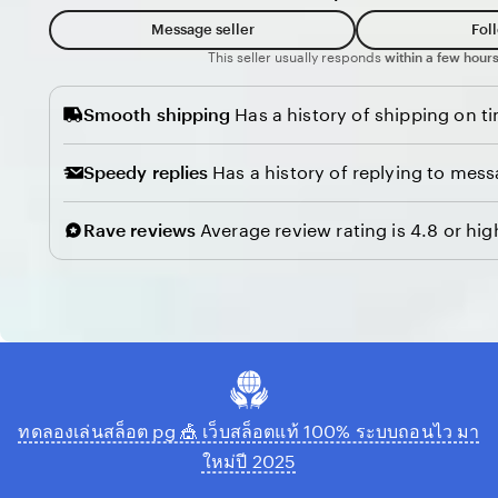
i
e
Message seller
Fol
l
w
This seller usually responds
within a few hours
l
b
o
Smooth shipping
Has a history of shipping on t
y
C
Speedy replies
Has a history of replying to mess
o
n
Rave reviews
Average review rating is 4.8 or hig
n
y
ทดลองเล่นสล็อต pg 🎪 เว็บสล็อตแท้ 100% ระบบถอนไว มา
ใหม่ปี 2025