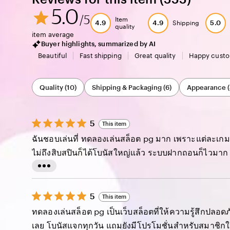
5.0
/5
Item
4.9
4.9
5.0
Shipping
quality
item average
Buyer highlights, summarized by AI
Beautiful
Fast shipping
Great quality
Happy cust
Filter
Quality (10)
Shipping & Packaging (6)
Appearance (
by
category
5
5
This item
out
ฉันชอบเล่นที่ ทดลองเล่นสล็อต pg มาก เพราะแต่ละเกมม
of
5
ไม่ถึงสิบสปินก็ได้โบนัสใหญ่แล้ว ระบบฝากถอนก็ไวมาก ใช
stars
L
i
5
5
This item
s
out
ทดลองเล่นสล็อต pg เป็นเว็บสล็อตที่ให้ความรู้สึกปลอด
of
t
5
เลย โบนัสแจกทุกวัน แถมยังมีโปรโมชั่นสำหรับสมาชิกให
i
stars