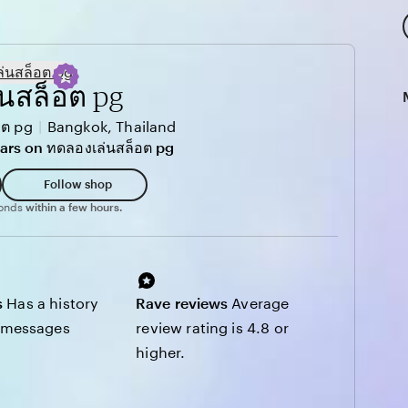
นสล็อต pg
อต pg
|
Bangkok, Thailand
ars on ทดลองเล่นสล็อต pg
Follow shop
ponds
within a few hours.
s
Has a history
Rave reviews
Average
o messages
review rating is 4.8 or
higher.