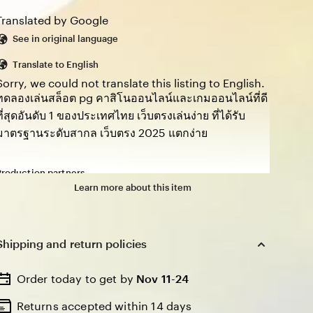
full
Translated by Google
description
See in original language
Translate to English
Sorry, we could not translate this listing to English.
ทดลองเล่นสล็อต pg คาสิโนออนไลน์และเกมออนไลน์ที่ดี
ที่สุดอันดับ 1 ของประเทศไทย เว็บตรงเล่นง่าย ที่ได้รับ
มาตรฐานระดับสากล เว็บตรง 2025 แตกง่าย
Production partners
Learn more about this item
ทดลองเล่นสล็อต pg makes this item with help from
Paperworks, The Netherlands
View all
Shipping and return policies
Order today to get by
Nov 11-24
Returns accepted
within 14 days