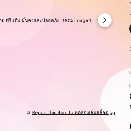
Report this item to ทดลองเล่นสล็อต pg