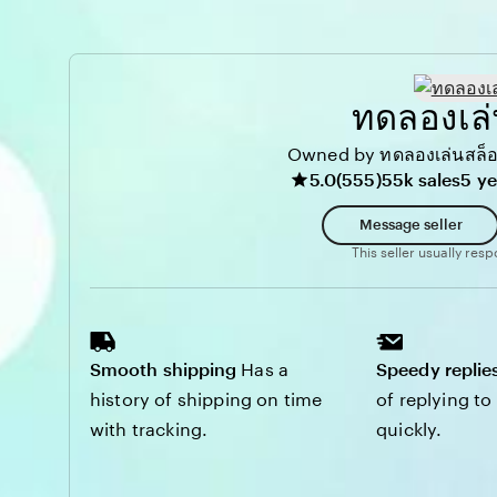
n
h
a
e
g
e
u
w
r
w
r
b
e
a
y
ทดลองเล่
v
M
k
i
Owned by ทดลองเล่นสล็
a
l
e
5.0
(555)
55k sales
5 ye
r
y
w
i
Message seller
b
a
This seller usually res
y
G
C
r
o
i
n
Smooth shipping
Has a
Speedy replie
l
n
history of shipping on time
of replying t
l
y
with tracking.
quickly.
o