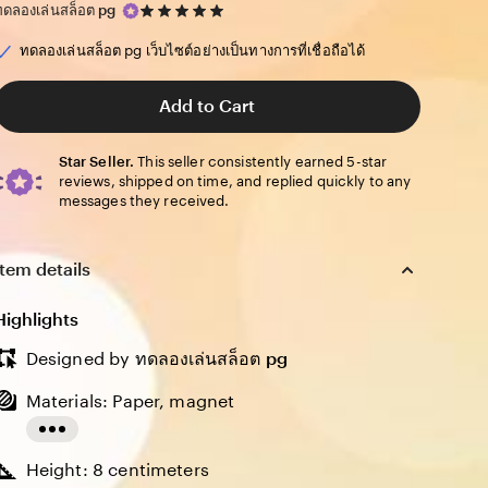
5
ทดลองเล่นสล็อต pg
out
of
ทดลองเล่นสล็อต pg เว็บไซต์อย่างเป็นทางการที่เชื่อถือได้
5
stars
Add to Cart
Star Seller.
This seller consistently earned 5-star
reviews, shipped on time, and replied quickly to any
messages they received.
Item details
Highlights
Designed by
ทดลองเล่นสล็อต pg
Materials: Paper, magnet
Read
Height: 8 centimeters
the