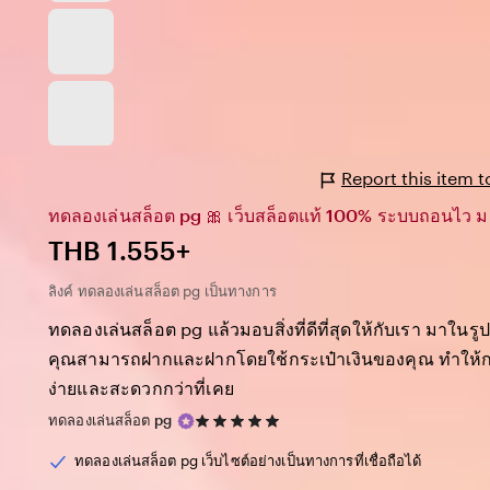
Report this item 
ทดลองเล่นสล็อต pg 🎀 เว็บสล็อตแท้ 100% ระบบถอนไว ม
Price:
THB 1.555+
ลิงค์ ทดลองเล่นสล็อต pg เป็นทางการ
ทดลองเล่นสล็อต pg แล้วมอบสิ่งที่ดีที่สุดให้กับเรา มาในร
คุณสามารถฝากและฝากโดยใช้กระเป๋าเงินของคุณ ทำให้
ง่ายและสะดวกกว่าที่เคย
5
ทดลองเล่นสล็อต pg
out
of
ทดลองเล่นสล็อต pg เว็บไซต์อย่างเป็นทางการที่เชื่อถือได้
5