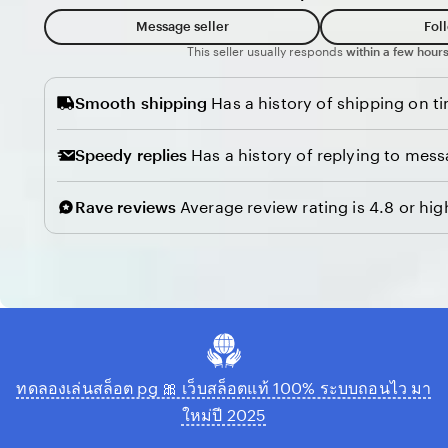
i
e
Message seller
Fol
l
w
This seller usually responds
within a few hours
l
b
o
Smooth shipping
Has a history of shipping on t
y
C
Speedy replies
Has a history of replying to mess
o
n
Rave reviews
Average review rating is 4.8 or hig
n
y
ทดลองเล่นสล็อต pg 🎀 เว็บสล็อตแท้ 100% ระบบถอนไว มา
ใหม่ปี 2025