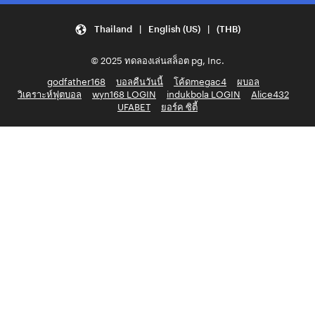
Thailand | English (US) | (THB)
© 2025 ทดลองเล่นสล็อต pg, Inc.
godfather168
บอลคืนวันนี้
โค้ดmegac4
ผบอล
วิเคราะห์ฟุตบอล
wyn168 LOGIN
indukbola LOGIN
Alice432
UFABET
ยอร์ค ซิตี้