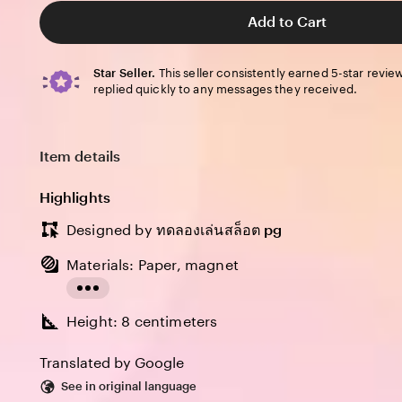
stars
Add to Cart
Star Seller.
This seller consistently earned 5-star revie
replied quickly to any messages they received.
Item details
Highlights
Designed by
ทดลองเล่นสล็อต pg
Materials: Paper, magnet
Read
Height: 8 centimeters
the
full
Translated by Google
description
See in original language