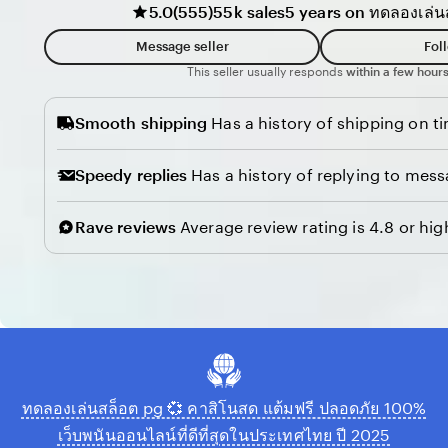
5.0
(555)
55k sales
5 years on ทดลองเล่น
r
i
i
e
Message seller
Fol
l
w
This seller usually responds
within a few hours
l
b
o
Smooth shipping
Has a history of shipping on t
y
C
Speedy replies
Has a history of replying to mess
o
n
Rave reviews
Average review rating is 4.8 or hig
n
y
ทดลองเล่นสล็อต pg 💞 คาสิโนสด แต้มฟรี ปลอดภัย 100%
เว็บพนันออนไลน์ที่ดีที่สุดในประเทศไทย ปี 2025