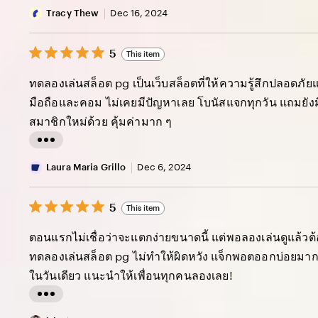
i
Tracy Thew
Dec 16, 2024
s
5
t
5
This item
out
i
of
ทดลองเล่นสล็อต pg เป็นเว็บสล็อตที่ให้ความรู้สึกปลอดภัยแล
5
n
stars
มือถือและคอม ไม่เคยมีปัญหาเลย โบนัสแจกทุกวัน แถมยัง
g
สมาชิกใหม่ด้วย คุ้มค่ามาก ๆ
r
e
L
v
i
Laura Maria Grillo
Dec 6, 2024
i
s
e
5
t
5
This item
out
w
i
of
ตอนแรกไม่เชื่อว่าจะแตกง่ายขนาดนี้ แต่พอลองเล่นดูแล้วต
5
b
n
stars
ทดลองเล่นสล็อต pg ไม่ทำให้ผิดหวัง แจ็กพอตออกบ่อยมาก 
y
g
ในวันเดียว แนะนำให้เพื่อนทุกคนลองเลย!
T
r
r
e
L