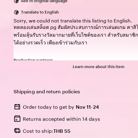
See in original language
Translate to English
Sorry, we could not translate this listing to English.
ทดลองเล่นสล็อต pg สัมผัสประสบการณ์การเล่นดเกม คาสิโนอ
พร้อมลุ้นรับรางวัลมากมายที่เว็บไซต์ของเรา สำหรับสมาชิก
ได้อย่างรวดเร็ว เพียงเข้าร่วมกับเรา
Production partners
Learn more about this item
ทดลองเล่นสล็อต pg makes this item with help from
Paperworks, The Netherlands
View all
Shipping and return policies
Order today to get by
Nov 11-24
Returns accepted
within 14 days
Cost to ship:
THB
55