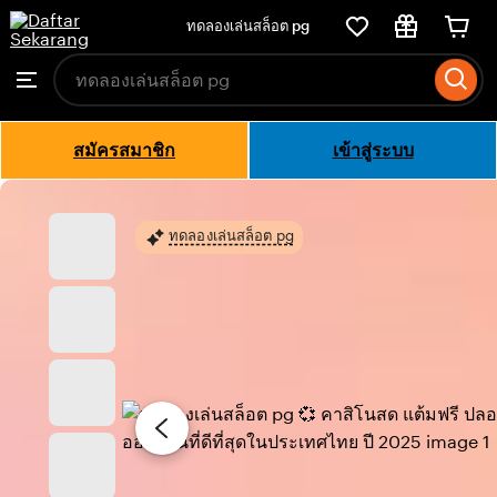
ทดลอง
ทดลองเล่นสล็อต pg
Skip
เล่น
to
Search
Browse
สล็อต
ontent
for
pg
items
or
สมัครสมาชิก
เข้าสู่ระบบ
shops
ทดลองเล่นสล็อต pg