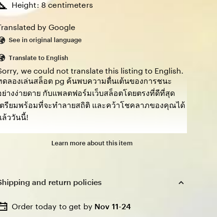
Height: 8 centimeters
the
full
Translated by Google
description
See in original language
Translate to English
Sorry, we could not translate this listing to English.
ทดลองเล่นสล็อต pg ค้นพบความตื่นเต้นของการชนะ
อย่างง่ายดาย กับแพลตฟอร์มเว็บสล็อตโดยตรงที่ดีที่สุด
เตรียมพร้อมที่จะทำลายสถิติ และคว้าโชคลาภของคุณได้
ล้ววันนี้!
Learn more about this item
Production partners
ทดลองเล่นสล็อต pg makes this item with help from
Paperworks, The Netherlands
View all
Shipping and return policies
Order today to get by
Nov 11-24