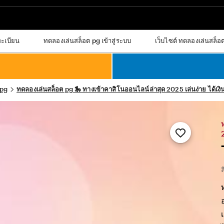
ะเบียน
ทดลองเล่นสล็อต pg เข้าสู่ระบบ
เว็บไซต์ ทดลองเล่นสล็อ
 pg
ทดลองเล่นสล็อต pg 🎠 ทางเข้าคาสิโนออนไลน์ล่าสุด 2025 เล่นง่าย ได้เงิ
Add
to
Favorites
ล