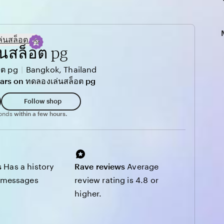
นสล็อต pg
อต pg
|
Bangkok, Thailand
ars on ทดลองเล่นสล็อต pg
Follow shop
ponds
within a few hours.
s
Has a history
Rave reviews
Average
o messages
review rating is 4.8 or
higher.