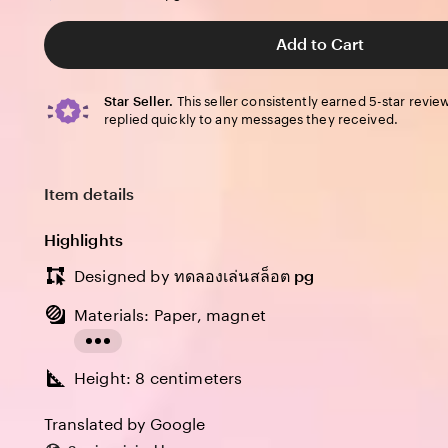
5
stars
Add to Cart
Star Seller.
This seller consistently earned 5-star revie
replied quickly to any messages they received.
Item details
Highlights
Designed by
ทดลองเล่นสล็อต pg
Materials: Paper, magnet
Read
Height: 8 centimeters
the
full
Translated by Google
description