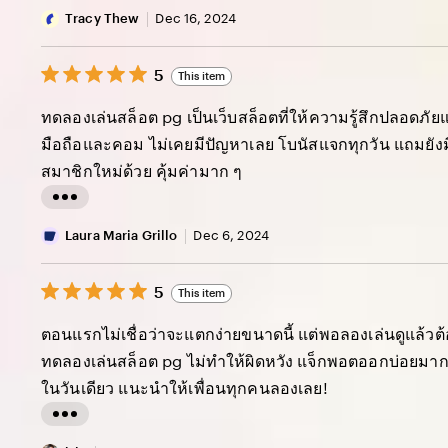
i
Tracy Thew
Dec 16, 2024
s
5
t
5
This item
out
i
of
ทดลองเล่นสล็อต pg เป็นเว็บสล็อตที่ให้ความรู้สึกปลอดภัยแล
5
n
stars
มือถือและคอม ไม่เคยมีปัญหาเลย โบนัสแจกทุกวัน แถมยัง
g
สมาชิกใหม่ด้วย คุ้มค่ามาก ๆ
r
e
L
v
i
Laura Maria Grillo
Dec 6, 2024
i
s
e
5
t
5
This item
out
w
i
of
ตอนแรกไม่เชื่อว่าจะแตกง่ายขนาดนี้ แต่พอลองเล่นดูแล้วต
5
b
n
stars
ทดลองเล่นสล็อต pg ไม่ทำให้ผิดหวัง แจ็กพอตออกบ่อยมาก 
y
g
ในวันเดียว แนะนำให้เพื่อนทุกคนลองเลย!
T
r
r
e
L