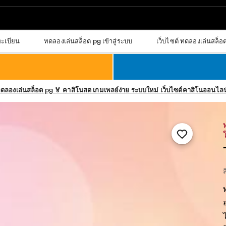
ะเบียน
ทดลองเล่นสล็อต pg เข้าสู่ระบบ
เว็บไซต์ ทดลองเล่นสล็อ
ดลองเล่นสล็อต pg 🏅 คาสิโนสด เกมเพลย์ง่าย ระบบใหม่ เว็บไซต์คาสิโนออนไล
Add
to
Favorites
ล