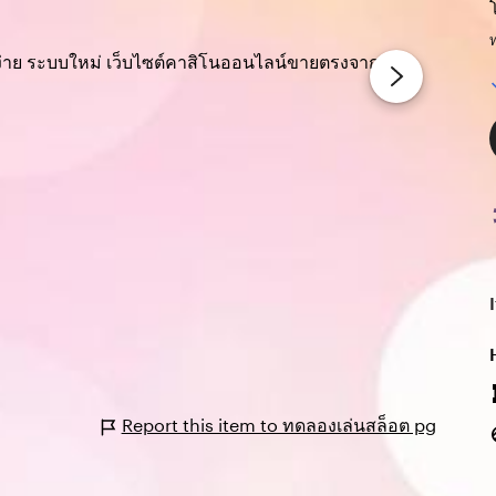
Report this item to ทดลองเล่นสล็อต pg