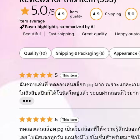
5.0
/5
Item
4.9
4.9
5.0
Shipping
quality
item average
Buyer highlights, summarized by AI
Beautiful
Fast shipping
Great quality
Happy cust
Filter
Quality (10)
Shipping & Packaging (6)
Appearance (
by
category
5
5
This item
out
ฉันชอบเล่นที่ ทดลองเล่นสล็อต pg มาก เพราะแต่ละเกมม
of
5
ไม่ถึงสิบสปินก็ได้โบนัสใหญ่แล้ว ระบบฝากถอนก็ไวมาก ใช
stars
L
i
5
5
This item
s
out
ทดลองเล่นสล็อต pg เป็นเว็บสล็อตที่ให้ความรู้สึกปลอด
of
t
5
เลย โบนัสแจกทุกวัน แถมยังมีโปรโมชั่นสำหรับสมาชิกให
i
stars