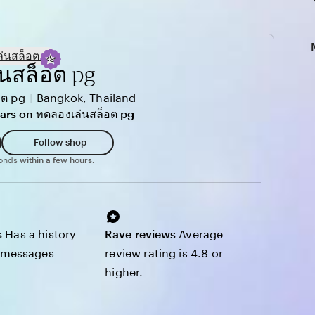
นสล็อต pg
อต pg
|
Bangkok, Thailand
ars on ทดลองเล่นสล็อต pg
Follow shop
ponds
within a few hours.
s
Has a history
Rave reviews
Average
o messages
review rating is 4.8 or
higher.