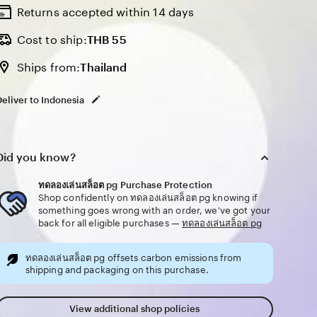
Returns accepted
within 14 days
Cost to ship:
THB
55
Ships from:
Thailand
eliver to Indonesia
Did you know?
ทดลองเล่นสล็อต pg Purchase Protection
Shop confidently on ทดลองเล่นสล็อต pg knowing if
something goes wrong with an order, we've got your
back for all eligible purchases —
ทดลองเล่นสล็อต pg
ทดลองเล่นสล็อต pg offsets carbon emissions from
shipping and packaging on this purchase.
View additional shop policies