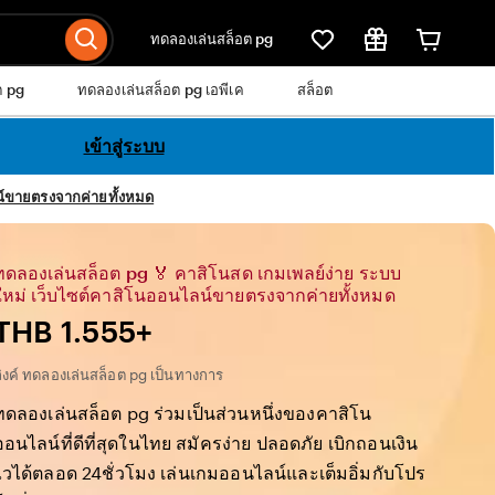
ทดลองเล่นสล็อต pg
ต pg
ทดลองเล่นสล็อต pg เอพีเค
สล็อต
เข้าสู่ระบบ
น์ขายตรงจากค่ายทั้งหมด
ทดลองเล่นสล็อต pg 🏅 คาสิโนสด เกมเพลย์ง่าย ระบบ
ใหม่ เว็บไซต์คาสิโนออนไลน์ขายตรงจากค่ายทั้งหมด
Price:
THB 1.555+
ิงค์ ทดลองเล่นสล็อต pg เป็นทางการ
ทดลองเล่นสล็อต pg ร่วมเป็นส่วนหนึ่งของคาสิโน
ออนไลน์ที่ดีที่สุดในไทย สมัครง่าย ปลอดภัย เบิกถอนเงิน
ไวได้ตลอด 24ชั่วโมง เล่นเกมออนไลน์และเต็มอิ่มกับโปร