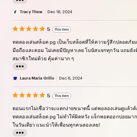
L
i
Tracy Thew
Dec 16, 2024
s
5
t
5
This item
out
i
of
ทดลองเล่นสล็อต pg เป็นเว็บสล็อตที่ให้ความรู้สึกปลอดภัยแล
5
n
stars
มือถือและคอม ไม่เคยมีปัญหาเลย โบนัสแจกทุกวัน แถมยัง
g
สมาชิกใหม่ด้วย คุ้มค่ามาก ๆ
r
e
L
v
i
Laura Maria Grillo
Dec 6, 2024
i
s
e
5
t
5
This item
out
w
i
of
ตอนแรกไม่เชื่อว่าจะแตกง่ายขนาดนี้ แต่พอลองเล่นดูแล้วต
5
b
n
stars
ทดลองเล่นสล็อต pg ไม่ทำให้ผิดหวัง แจ็กพอตออกบ่อยมาก 
y
g
ในวันเดียว แนะนำให้เพื่อนทุกคนลองเลย!
T
r
r
e
L