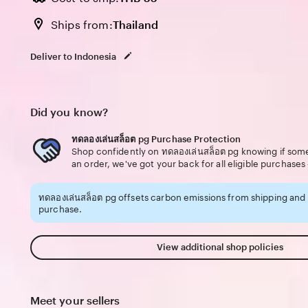
Ships from:
Thailand
Deliver to Indonesia
Did you know?
ทดลองเล่นสล็อต pg Purchase Protection
Shop confidently on ทดลองเล่นสล็อต pg knowing if som
an order, we've got your back for all eligible purchase
ทดลองเล่นสล็อต pg offsets carbon emissions from shipping and
purchase.
View additional shop policies
Meet your sellers