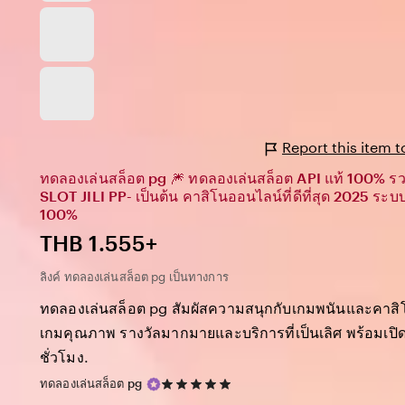
Report this item 
ทดลองเล่นสล็อต pg 🎆 ทดลองเล่นสล็อต API แท้ 100% 
SLOT JILI PP- เป็นต้น คาสิโนออนไลน์ที่ดีที่สุด 2025 ระ
100%
Price:
THB 1.555+
ลิงค์ ทดลองเล่นสล็อต pg เป็นทางการ
ทดลองเล่นสล็อต pg สัมผัสความสนุกกับเกมพนันและคาสิโน
เกมคุณภาพ รางวัลมากมายและบริการที่เป็นเลิศ พร้อมเปิ
ชั่วโมง.
5
ทดลองเล่นสล็อต pg
out