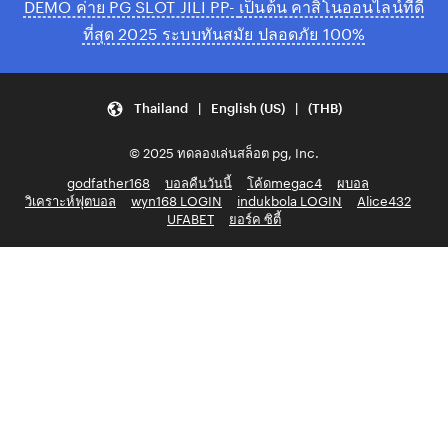
DEMO ค่าย PG SLOT JILI PP- เป็นต้น คาสิโนออนไลน์ที่ดี
ที่สุด 2025 ระบบทันสมัย ปลอดภัย 100%
Thailand | English (US) | (THB)
© 2025 ทดลองเล่นสล็อต pg, Inc.
godfather168
บอลคืนวันนี้
โค้ดmegac4
ผบอล
วิเคราะห์ฟุตบอล
wyn168 LOGIN
indukbola LOGIN
Alice432
UFABET
ยอร์ค ซิตี้