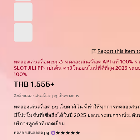
Report this item 
ทดลองเล่นสล็อต pg 🥌 ทดลองเล่นสล็อต API แท้ 100% 
SLOT JILI PP- เป็นต้น คาสิโนออนไลน์ที่ดีที่สุด 2025 ระ
100%
Price:
THB 1.555+
ลิงค์ ทดลองเล่นสล็อต pg เป็นทางการ
ทดลองเล่นสล็อต pg เว็บคาสิโน ที่ทำให้ทุกการทดลองสนุก
มีโปรโมชั่นที่เชื่อถือได้ในปี 2025 มอบประสบการณ์ระดับ
บริการลูกค้าที่ยอดเยี่ยม
5
ทดลองเล่นสล็อต pg
out