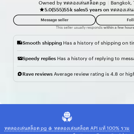
G
y
Owned by ทดลองเล่นสล็อต pg
|
Bangkok, 
v
5.0
(555)
55k sales
5 years on ทดลองเล่น
r
i
i
e
Message seller
Fol
l
w
This seller usually responds
within a few hours
l
b
o
Smooth shipping
Has a history of shipping on t
y
C
Speedy replies
Has a history of replying to mess
o
n
Rave reviews
Average review rating is 4.8 or hig
n
y
ทดลองเล่นสล็อต pg 🥌 ทดลองเล่นสล็อต API แท้ 100% รวม