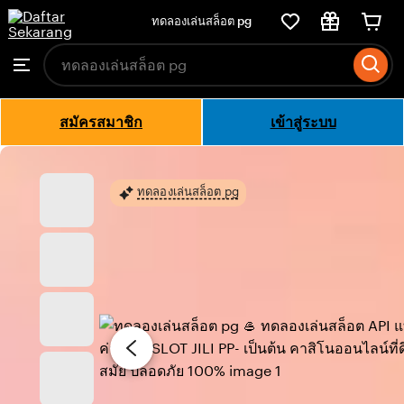
ทดลอง
ทดลองเล่นสล็อต pg
Skip
เล่น
to
Search
Browse
สล็อต
ontent
for
pg
items
or
สมัครสมาชิก
เข้าสู่ระบบ
shops
ทดลองเล่นสล็อต pg