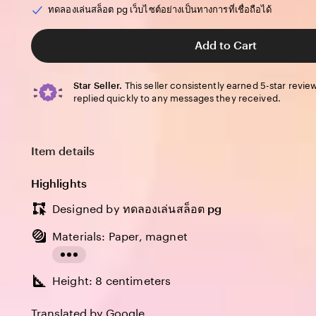
of
ทดลองเล่นสล็อต pg เว็บไซต์อย่างเป็นทางการที่เชื่อถือได้
5
stars
Add to Cart
Star Seller.
This seller consistently earned 5-star revie
replied quickly to any messages they received.
Item details
Highlights
Designed by
ทดลองเล่นสล็อต pg
Materials: Paper, magnet
Read
Height: 8 centimeters
the
full
Translated by Google