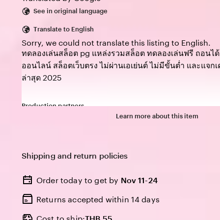
description
See in original language
Translate to English
Sorry, we could not translate this listing to English.
ทดลองเล่นสล็อต pg แหล่งรวมสล็อต ทดลองเล่นฟรี ถอนได้
ออนไลน์ สล็อตเว็บตรง ไม่ผ่านเอเย่นต์ ไม่มีขั้นต่ำ และแจกเ
ล่าสุด 2025
Production partners
Learn more about this item
ทดลองเล่นสล็อต pg makes this item with help from
Paperworks, The Netherlands
View all
Shipping and return policies
Order today to get by
Nov 11-24
Returns accepted
within 14 days
Cost to ship:
THB
55