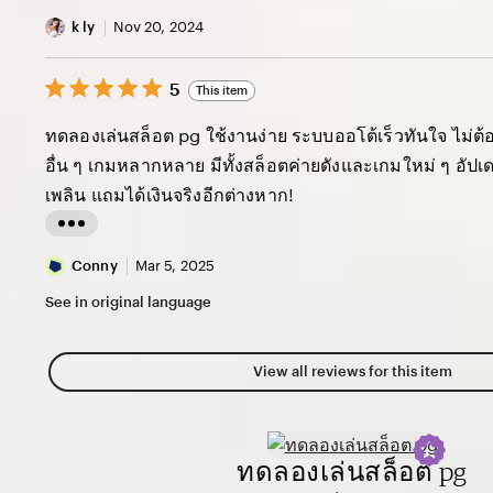
a
v
i
k ly
Nov 20, 2024
c
i
s
y
e
5
t
5
This item
out
T
w
i
of
ทดลองเล่นสล็อต pg ใช้งานง่าย ระบบออโต้เร็วทันใจ ไม่ต
5
h
b
n
stars
อื่น ๆ เกมหลากหลาย มีทั้งสล็อตค่ายดังและเกมใหม่ ๆ อัป
e
y
g
เพลิน แถมได้เงินจริงอีกต่างหาก!
w
L
r
a
e
L
u
v
i
Conny
Mar 5, 2025
r
i
s
See in original language
a
e
t
M
w
i
View all reviews for this item
a
b
n
r
y
g
i
k
r
ทดลองเล่นสล็อต pg
a
l
e