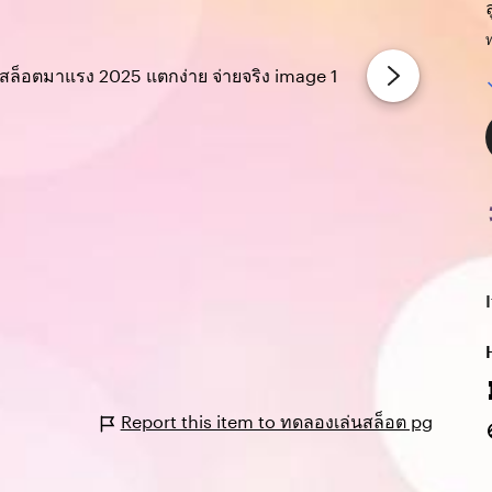
Report this item to ทดลองเล่นสล็อต pg