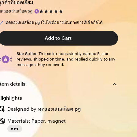
ลูกค้าที่ยอดเยี่ยม
5
ทดลองเล่นสล็อต pg
out
of
ทดลองเล่นสล็อต pg เว็บไซต์อย่างเป็นทางการที่เชื่อถือได้
5
stars
Add to Cart
Star Seller.
This seller consistently earned 5-star
reviews, shipped on time, and replied quickly to any
messages they received.
Item details
Highlights
Designed by
ทดลองเล่นสล็อต pg
Materials: Paper, magnet
Read