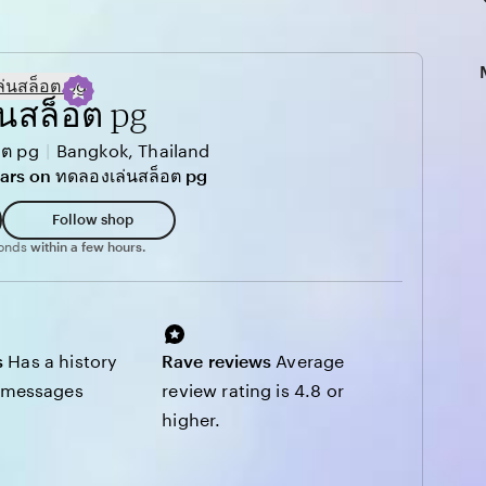
นสล็อต pg
อต pg
|
Bangkok, Thailand
ars on ทดลองเล่นสล็อต pg
Follow shop
ponds
within a few hours.
s
Has a history
Rave reviews
Average
o messages
review rating is 4.8 or
higher.