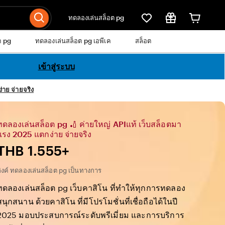
ทดลองเล่นสล็อต pg
ต pg
ทดลองเล่นสล็อต pg เอพีเค
สล็อต
เข้าสู่ระบบ
าย จ่ายจริง
ทดลองเล่นสล็อต pg 🏏 ค่ายใหญ่ APIแท้ เว็บสล็อตมา
แรง 2025 แตกง่าย จ่ายจริง
Price:
THB 1.555+
ิงค์ ทดลองเล่นสล็อต pg เป็นทางการ
ทดลองเล่นสล็อต pg เว็บคาสิโน ที่ทำให้ทุกการทดลอง
สนุกสนาน ด้วยคาสิโน ที่มีโปรโมชั่นที่เชื่อถือได้ในปี
2025 มอบประสบการณ์ระดับพรีเมี่ยม และการบริการ