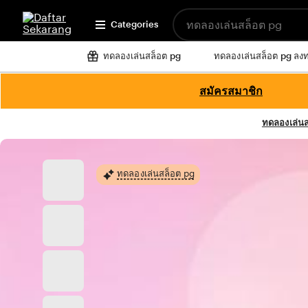
Skip
Search
ทดลอง
to
Categories
for
เล่น
Content
items
สล็อต
or
ทดลองเล่นสล็อต pg
ทดลองเล่นสล็อต pg ลงท
pg
shops
สมัครสมาชิก
ทดลองเล่นส
ทดลองเล่นสล็อต pg