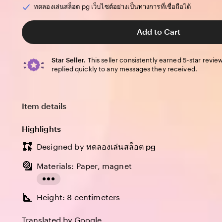
of
ทดลองเล่นสล็อต pg เว็บไซต์อย่างเป็นทางการที่เชื่อถือได้
5
stars
Add to Cart
Star Seller.
This seller consistently earned 5-star revie
replied quickly to any messages they received.
Item details
Highlights
Designed by
ทดลองเล่นสล็อต pg
Materials: Paper, magnet
Read
Height: 8 centimeters
the
full
Translated by Google