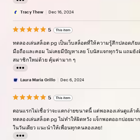
L
i
Tracy Thew
Dec 16, 2024
s
5
t
5
This item
out
i
of
ทดลองเล่นสล็อต pg เป็นเว็บสล็อตที่ให้ความรู้สึกปลอดภัยแล
5
n
stars
มือถือและคอม ไม่เคยมีปัญหาเลย โบนัสแจกทุกวัน แถมยัง
g
สมาชิกใหม่ด้วย คุ้มค่ามาก ๆ
r
e
L
v
i
Laura Maria Grillo
Dec 6, 2024
i
s
e
5
t
5
This item
out
w
i
of
ตอนแรกไม่เชื่อว่าจะแตกง่ายขนาดนี้ แต่พอลองเล่นดูแล้วต
5
b
n
stars
ทดลองเล่นสล็อต pg ไม่ทำให้ผิดหวัง แจ็กพอตออกบ่อยมาก 
y
g
ในวันเดียว แนะนำให้เพื่อนทุกคนลองเลย!
T
r
r
e
L