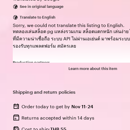
description
See in original language
Translate to English
Sorry, we could not translate this listing to English.
ทดลองเล่นสล็อต pg แหล่งรวมเกม สล็อตแตกหนัก เล่นง่าย ได
ที่มีความน่าเชื่อถือ ระบบ API ไม่ผ่านเอเย่นต์ มาพร้อมระ
รองรับทุกแพลตฟอร์ม สมัครเลย
Production partners
Learn more about this item
ทดลองเล่นสล็อต pg makes this item with help from
Paperworks, The Netherlands
View all
Shipping and return policies
Order today to get by
Nov 11-24
Returns accepted
within 14 days
Cost to ship:
THB
55