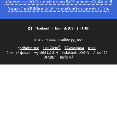
สล็อตมาแรง 2025 แตกง่าย จ่ายจริงPP-มากกว่านั้นคือ คาสิ
โนออนไลน์ที่ดีที่สุด 2025 ระบบทันสมัย ปลอดภัย 100%
Thailand | English (US) | (THB)
© 2025 ทดลองเล่นสล็อต pg, Inc.
godfather168
บอลคืนวันนี้
โค้ดmegac4
ผบอล
วิเคราะห์ฟุตบอล
wyn168 LOGIN
indukbola LOGIN
Alice432
UFABET
ยอร์ค ซิตี้