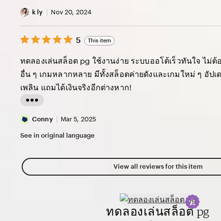
a
v
i
k ly
Nov 20, 2024
c
i
s
y
e
5
t
5
This item
out
T
w
i
of
ทดลองเล่นสล็อต pg ใช้งานง่าย ระบบออโต้เร็วทันใจ ไม่ต
5
h
b
n
stars
อื่น ๆ เกมหลากหลาย มีทั้งสล็อตค่ายดังและเกมใหม่ ๆ อัป
e
y
g
เพลิน แถมได้เงินจริงอีกต่างหาก!
w
L
r
a
e
L
u
v
i
Conny
Mar 5, 2025
r
i
s
See in original language
a
e
t
M
w
i
View all reviews for this item
a
b
n
r
y
g
i
k
r
ทดลองเล่นสล็อต pg
a
l
e