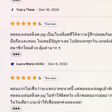
L
i
Tracy Thew
Dec 16, 2024
s
5
t
5
This item
out
i
of
ทดลองเล่นสล็อต pg เป็นเว็บสล็อตที่ให้ความรู้สึกปลอดภัยแล
5
n
stars
มือถือและคอม ไม่เคยมีปัญหาเลย โบนัสแจกทุกวัน แถมยัง
g
สมาชิกใหม่ด้วย คุ้มค่ามาก ๆ
r
e
L
v
i
Laura Maria Grillo
Dec 6, 2024
i
s
e
5
t
5
This item
out
w
i
of
ตอนแรกไม่เชื่อว่าจะแตกง่ายขนาดนี้ แต่พอลองเล่นดูแล้วต
5
b
n
stars
ทดลองเล่นสล็อต pg ไม่ทำให้ผิดหวัง แจ็กพอตออกบ่อยมาก 
y
g
ในวันเดียว แนะนำให้เพื่อนทุกคนลองเลย!
T
r
r
e
L