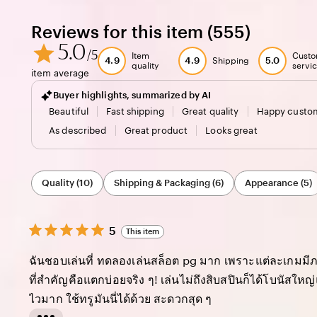
Reviews for this item (555)
5.0
/5
Item
Custo
4.9
4.9
5.0
Shipping
quality
servi
item average
Buyer highlights, summarized by AI
Beautiful
Fast shipping
Great quality
Happy custo
As described
Great product
Looks great
Filter
Quality (10)
Shipping & Packaging (6)
Appearance (5)
by
category
5
5
This item
out
of
ฉันชอบเล่นที่ ทดลองเล่นสล็อต pg มาก เพราะแต่ละเกมมี
5
stars
ที่สำคัญคือแตกบ่อยจริง ๆ! เล่นไม่ถึงสิบสปินก็ได้โบนัสให
ไวมาก ใช้ทรูมันนี่ได้ด้วย สะดวกสุด ๆ