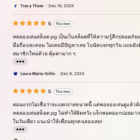
i
Tracy Thew
Dec 16, 2024
s
5
t
5
This item
out
i
of
ทดลองเล่นสล็อต pg เป็นเว็บสล็อตที่ให้ความรู้สึกปลอดภัยแล
5
n
stars
มือถือและคอม ไม่เคยมีปัญหาเลย โบนัสแจกทุกวัน แถมยัง
g
สมาชิกใหม่ด้วย คุ้มค่ามาก ๆ
r
e
L
v
i
Laura Maria Grillo
Dec 6, 2024
i
s
e
5
t
5
This item
out
w
i
of
ตอนแรกไม่เชื่อว่าจะแตกง่ายขนาดนี้ แต่พอลองเล่นดูแล้วต
5
b
n
stars
ทดลองเล่นสล็อต pg ไม่ทำให้ผิดหวัง แจ็กพอตออกบ่อยมาก 
y
g
ในวันเดียว แนะนำให้เพื่อนทุกคนลองเลย!
T
r
r
e
L