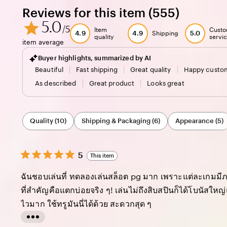
Reviews for this item (555)
5.0
/5
Item
Custo
4.9
4.9
5.0
Shipping
quality
servi
item average
Buyer highlights, summarized by AI
Beautiful
Fast shipping
Great quality
Happy custo
As described
Great product
Looks great
Filter
Quality (10)
Shipping & Packaging (6)
Appearance (5)
by
category
5
5
This item
out
of
ฉันชอบเล่นที่ ทดลองเล่นสล็อต pg มาก เพราะแต่ละเกมมี
5
stars
ที่สำคัญคือแตกบ่อยจริง ๆ! เล่นไม่ถึงสิบสปินก็ได้โบนัสให
ไวมาก ใช้ทรูมันนี่ได้ด้วย สะดวกสุด ๆ
L