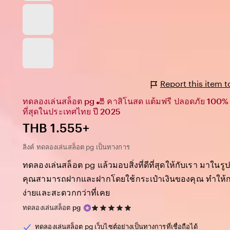
Report this item 
ทดลองเล่นสล็อต pg 🎳 คาสิโนสด แต้มฟรี ปลอดภัย 100% เ
ที่สุดในประเทศไทย ปี 2025
Price:
THB 1.555+
ลิงค์ ทดลองเล่นสล็อต pg เป็นทางการ
ทดลองเล่นสล็อต pg แล้วมอบสิ่งที่ดีที่สุดให้กับเรา มาในร
คุณสามารถฝากและฝากโดยใช้กระเป๋าเงินของคุณ ทำให้
ง่ายและสะดวกกว่าที่เคย
5
ทดลองเล่นสล็อต pg
out
of
ทดลองเล่นสล็อต pg เว็บไซต์อย่างเป็นทางการที่เชื่อถือได้