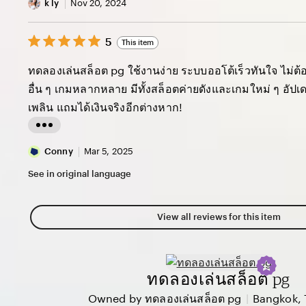
a
v
i
k ly
Nov 20, 2024
c
i
s
y
e
5
t
5
This item
out
T
w
i
of
ทดลองเล่นสล็อต pg ใช้งานง่าย ระบบออโต้เร็วทันใจ ไม่ต
5
h
b
n
stars
อื่น ๆ เกมหลากหลาย มีทั้งสล็อตค่ายดังและเกมใหม่ ๆ อัป
e
y
g
เพลิน แถมได้เงินจริงอีกต่างหาก!
w
L
r
a
e
L
u
v
i
Conny
Mar 5, 2025
r
i
s
See in original language
a
e
t
M
w
i
View all reviews for this item
a
b
n
r
y
g
i
k
r
ทดลองเล่นสล็อต pg
a
l
e
G
y
Owned by ทดลองเล่นสล็อต pg
|
Bangkok, 
v