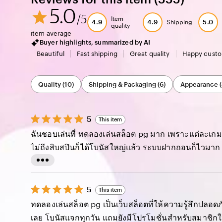
5.0
/5
Item
4.9
4.9
5.0
Shipping
quality
item average
Buyer highlights, summarized by AI
Beautiful
Fast shipping
Great quality
Happy cust
Filter
Quality (10)
Shipping & Packaging (6)
Appearance (
by
category
5
5
This item
out
ฉันชอบเล่นที่ ทดลองเล่นสล็อต pg มาก เพราะแต่ละเกมม
of
5
ไม่ถึงสิบสปินก็ได้โบนัสใหญ่แล้ว ระบบฝากถอนก็ไวมาก ใช
stars
L
i
5
5
This item
s
out
ทดลองเล่นสล็อต pg เป็นเว็บสล็อตที่ให้ความรู้สึกปลอด
of
t
5
เลย โบนัสแจกทุกวัน แถมยังมีโปรโมชั่นสำหรับสมาชิกให
i
stars