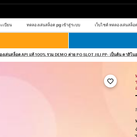
ะเบียน
ทดลองเล่นสล็อต pg เข้าสู่ระบบ
เว็บไซต์ ทดลองเล่นสล็อ
งเล่นสล็อต API แท้ 100% รวม DEMO ค่าย PG SLOT JILI PP- เป็นต้น คาสิโนออ
Add
to
Favorites
ล