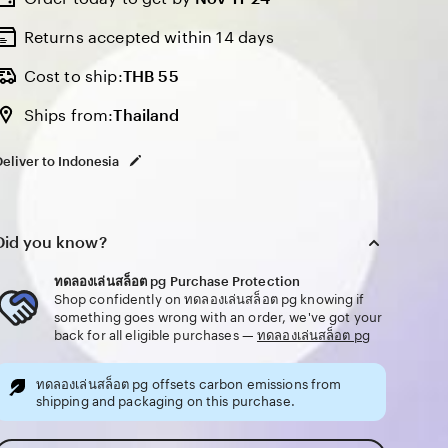
Returns accepted
within 14 days
Cost to ship:
THB
55
Ships from:
Thailand
eliver to Indonesia
Did you know?
ทดลองเล่นสล็อต pg Purchase Protection
Shop confidently on ทดลองเล่นสล็อต pg knowing if
something goes wrong with an order, we've got your
back for all eligible purchases —
ทดลองเล่นสล็อต pg
ทดลองเล่นสล็อต pg offsets carbon emissions from
shipping and packaging on this purchase.