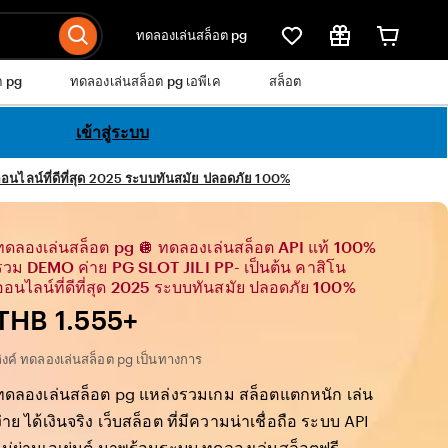
ทดลองเล่นสล็อต pg
ต pg
ทดลองเล่นสล็อต pg เอพีเค
สล็อต
เข้าสู่ระบบ
นไลน์ที่ดีที่สุด 2025 ระบบทันสมัย ปลอดภัย 100%
ทดลองเล่นสล็อต pg 🪩 ทดลองเล่นสล็อต API แท้ 100%
รวม DEMO ค่าย PG SLOT JILI PP- เป็นต้น คาสิโน
ออนไลน์ที่ดีที่สุด 2025 ระบบทันสมัย ปลอดภัย 100%
Price:
THB 1.555+
ิงค์ ทดลองเล่นสล็อต pg เป็นทางการ
ทดลองเล่นสล็อต pg แหล่งรวมเกม สล็อตแตกหนัก เล่น
ง่าย ได้เงินจริง เว็บสล็อต ที่มีความน่าเชื่อถือ ระบบ API