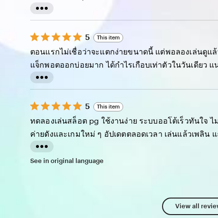
n
L
g
i
5
r
5
This item
s
out
e
ตอนแรกไม่เชื่อว่าจะแตกง่ายขนาดนี้ แต่พอลองเล่นดูแล้
of
t
5
v
แจ็กพอตออกบ่อยมาก ได้กำไรเกือบเท่าตัวในวันเดียว แ
i
stars
i
n
L
e
g
i
w
5
r
5
This item
s
out
b
e
ทดลองเล่นสล็อต pg ใช้งานง่าย ระบบออโต้เร็วทันใจ ไม
of
t
y
5
v
ค่ายดังและเกมใหม่ ๆ อัปเดตตลอดเวลา เล่นแล้วเพลิน แถ
i
stars
T
i
n
L
r
e
See in original language
g
i
a
w
r
s
c
b
e
t
y
y
v
i
View all revie
T
L
i