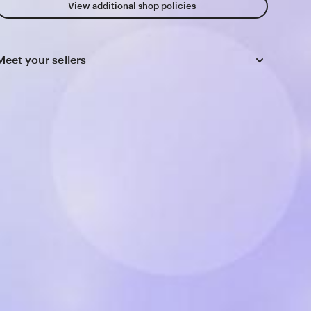
View additional shop policies
Meet your sellers