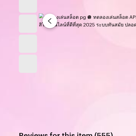
Reviews for this item (555)