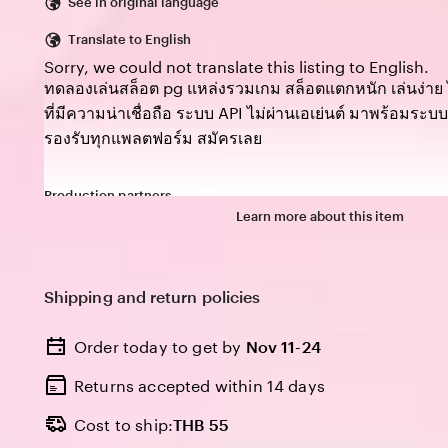
See in original language
Translate to English
Sorry, we could not translate this listing to English.
ทดลองเล่นสล็อต pg แหล่งรวมเกม สล็อตแตกหนัก เล่นง่าย ได
ที่มีความน่าเชื่อถือ ระบบ API ไม่ผ่านเอเย่นต์ มาพร้อมระ
รองรับทุกแพลตฟอร์ม สมัครเลย
Production partners
Learn more about this item
ทดลองเล่นสล็อต pg makes this item with help from
Paperworks, The Netherlands
View all
Shipping and return policies
Order today to get by
Nov 11-24
Returns accepted
within 14 days
Cost to ship:
THB
55