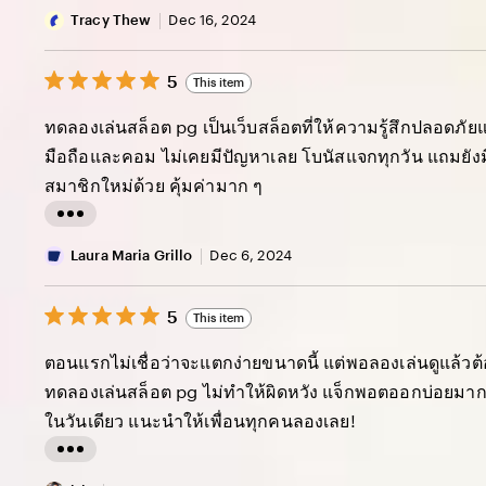
i
Tracy Thew
Dec 16, 2024
s
5
t
5
This item
out
i
of
ทดลองเล่นสล็อต pg เป็นเว็บสล็อตที่ให้ความรู้สึกปลอดภัยแล
5
n
stars
มือถือและคอม ไม่เคยมีปัญหาเลย โบนัสแจกทุกวัน แถมยัง
g
สมาชิกใหม่ด้วย คุ้มค่ามาก ๆ
r
e
L
v
i
Laura Maria Grillo
Dec 6, 2024
i
s
e
5
t
5
This item
out
w
i
of
ตอนแรกไม่เชื่อว่าจะแตกง่ายขนาดนี้ แต่พอลองเล่นดูแล้วต
5
b
n
stars
ทดลองเล่นสล็อต pg ไม่ทำให้ผิดหวัง แจ็กพอตออกบ่อยมาก 
y
g
ในวันเดียว แนะนำให้เพื่อนทุกคนลองเลย!
T
r
r
e
L