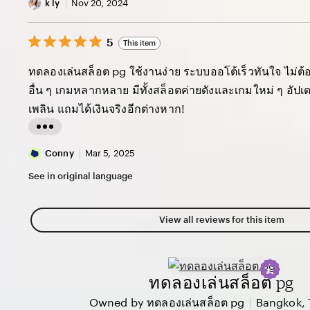
a
v
i
k ly
Nov 20, 2024
c
i
s
y
e
5
t
5
This item
out
T
w
i
of
ทดลองเล่นสล็อต pg ใช้งานง่าย ระบบออโต้เร็วทันใจ ไม่ต
5
h
b
n
stars
อื่น ๆ เกมหลากหลาย มีทั้งสล็อตค่ายดังและเกมใหม่ ๆ อัป
e
y
g
เพลิน แถมได้เงินจริงอีกต่างหาก!
w
L
r
a
e
L
u
v
i
Conny
Mar 5, 2025
r
i
s
See in original language
a
e
t
M
w
i
View all reviews for this item
a
b
n
r
y
g
i
k
r
ทดลองเล่นสล็อต pg
a
l
e
G
y
Owned by ทดลองเล่นสล็อต pg
|
Bangkok, 
v