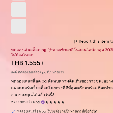
Report this item 
ทดลองเล่นสล็อต pg 🤑 ทางเข้าคาสิโนออนไลน์ล่าสุด 2025 เ
ไม่ต้องโหลด
Price:
THB 1.555+
ลิงค์ ทดลองเล่นสล็อต pg เป็นทางการ
ทดลองเล่นสล็อต pg ค้นพบความตื่นเต้นของการชนะอย่างง
แพลตฟอร์มเว็บสล็อตโดยตรงที่ดีที่สุดเตรียมพร้อมที่จะทำ
ลาภของคุณได้แล้ววันนี้!
5
ทดลองเล่นสล็อต pg
out
of
ทดลองเล่นสล็อต pg เว็บไซต์อย่างเป็นทางการที่เชื่อถือได้