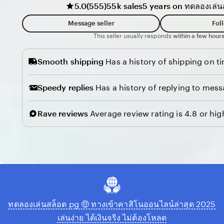
5.0
(555)
55k sales
5 years on ทดลองเล่น
r
i
i
e
Message seller
Fol
l
w
This seller usually responds
within a few hours
l
b
o
Smooth shipping
Has a history of shipping on t
y
C
Speedy replies
Has a history of replying to mess
o
n
Rave reviews
Average review rating is 4.8 or hig
n
y
ทดลองเล่นสล็อต pg 🤑 ทางเข้าคาสิโนออนไลน์ล่าสุด 2025
เล่นง่าย ได้เงินจริง ไม่ต้องโหลด