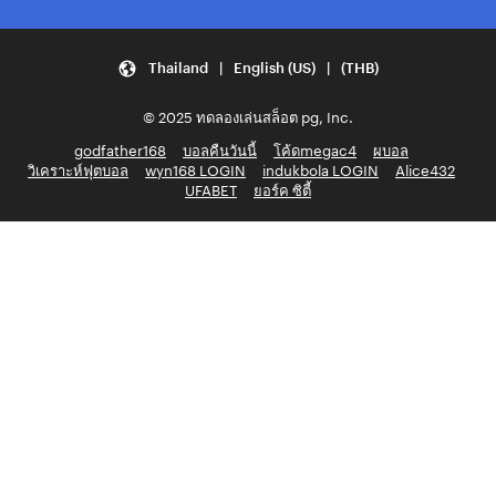
Thailand | English (US) | (THB)
© 2025 ทดลองเล่นสล็อต pg, Inc.
godfather168
บอลคืนวันนี้
โค้ดmegac4
ผบอล
วิเคราะห์ฟุตบอล
wyn168 LOGIN
indukbola LOGIN
Alice432
UFABET
ยอร์ค ซิตี้