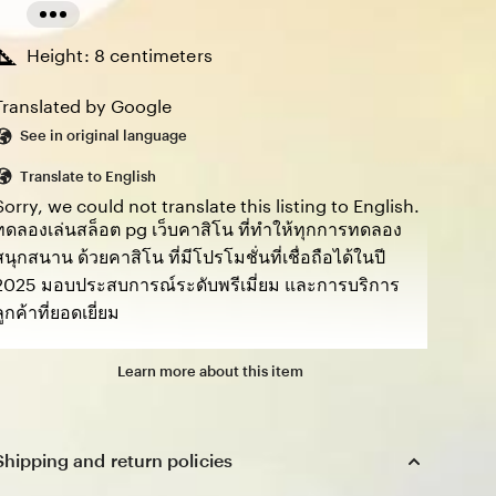
Read
Height: 8 centimeters
the
full
Translated by Google
description
See in original language
Translate to English
Sorry, we could not translate this listing to English.
ทดลองเล่นสล็อต pg เว็บคาสิโน ที่ทำให้ทุกการทดลอง
สนุกสนาน ด้วยคาสิโน ที่มีโปรโมชั่นที่เชื่อถือได้ในปี
2025 มอบประสบการณ์ระดับพรีเมี่ยม และการบริการ
ูกค้าที่ยอดเยี่ยม
Learn more about this item
Production partners
ทดลองเล่นสล็อต pg makes this item with help from
Paperworks, The Netherlands
View all
Shipping and return policies