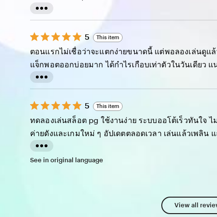
n
L
g
i
5
r
5
This item
s
out
e
ตอนแรกไม่เชื่อว่าจะแตกง่ายขนาดนี้ แต่พอลองเล่นดูแล้
of
t
5
v
แจ็กพอตออกบ่อยมาก ได้กำไรเกือบเท่าตัวในวันเดียว แ
i
stars
i
n
L
e
g
i
w
5
r
5
This item
s
out
b
e
ทดลองเล่นสล็อต pg ใช้งานง่าย ระบบออโต้เร็วทันใจ ไม
of
t
y
5
v
ค่ายดังและเกมใหม่ ๆ อัปเดตตลอดเวลา เล่นแล้วเพลิน แถ
i
stars
T
i
n
L
r
e
See in original language
g
i
a
w
r
s
c
b
e
t
y
y
v
i
View all revie
T
L
i