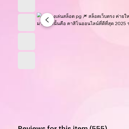
Reviews for this item (555)