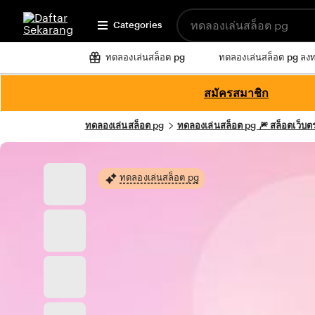
Skip
Search
ทดลอง
to
Categories
for
เล่น
Content
items
สล็อต
or
ทดลองเล่นสล็อต pg
ทดลองเล่นสล็อต pg ลงท
pg
shops
สมัครสมาชิก
ทดลองเล่นสล็อต pg
ทดลองเล่นสล็อต pg 🎆 สล็อตเว็บต
ทดลองเล่นสล็อต pg