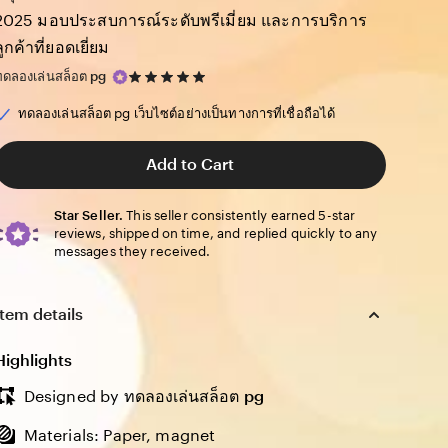
2025 มอบประสบการณ์ระดับพรีเมี่ยม และการบริการ
ลูกค้าที่ยอดเยี่ยม
5
ทดลองเล่นสล็อต pg
out
of
ทดลองเล่นสล็อต pg เว็บไซต์อย่างเป็นทางการที่เชื่อถือได้
5
stars
Add to Cart
Star Seller.
This seller consistently earned 5-star
reviews, shipped on time, and replied quickly to any
messages they received.
Item details
Highlights
Designed by
ทดลองเล่นสล็อต pg
Materials: Paper, magnet